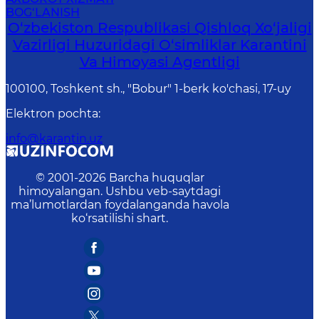
BOG‘LANISH
O‘zbekiston Respublikasi Qishloq Xo‘jaligi
Vazirligi Huzuridagi O‘simliklar Karantini
Va Himoyasi Agentligi
100100, Toshkent sh., "Bobur" 1-berk ko'chasi, 17-uy
Elektron pochta
:
info@karantin.uz
© 2001-
2026
Barcha huquqlar
himoyalangan. Ushbu veb-saytdagi
ma’lumotlardan foydalanganda havola
ko‘rsatilishi shart.