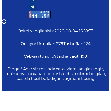
Oxirgi yangilanish
:
2026-08-04 16:59:33
Onlayn:
1
Amallar:
279
Tashriflar:
124
Veb-saytdagi o‘rtacha vaqt:
198
Diqqat! Agar siz matnda xatoliklarni aniqlasangiz,
ma’muriyatni xabardor qilish uchun ularni belgilab,
pastda hosil bo‘ladigan tugmani bosing