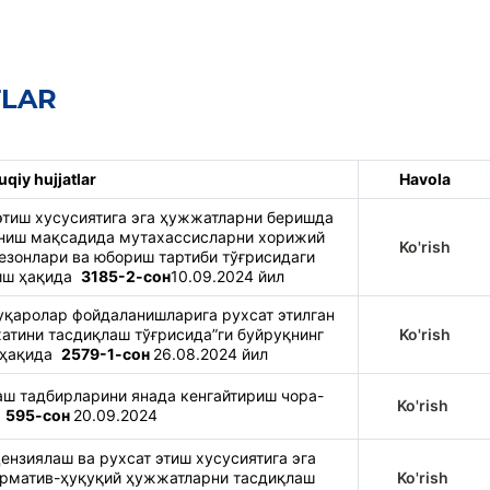
TLAR
qiy hujjatlar
Havola
этиш хусусиятига эга ҳужжатларни беришда
аниш мақсадида мутахассисларни хорижий
Ko'rish
зонлари ва юбориш тартиби тўғрисидаги
тиш ҳақида
3185-2-сон
10.09.2024 йил
уқаролар фойдаланишларига рухсат этилган
атини тасдиқлаш тўғрисида”ги буйруқнинг
Ko'rish
 ҳақида
2579-1-сон
26.08.2024 йил
ш тадбирларини янада кенгайтириш чора-
Ko'rish
а
595-сон
20.09.2024
нзиялаш ва рухсат этиш хусусиятига эга
орматив-ҳуқуқий ҳужжатларни тасдиқлаш
Ko'rish