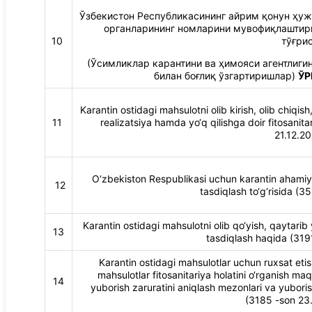
Ўзбекистон Республикасининг айрим қонун ҳуж
органларининг номларини мувофиқлаштири
10
тўғри
(Ўсимликлар карантини ва ҳимояси агентлиги
билан боғлиқ ўзгартиришлар)
ЎР
Karantin ostidagi mahsulotni olib kirish, olib chiqish
11
realizatsiya hamda yo‘q qilishga doir fitosanitar
21.12.20
O‘zbekiston Respublikasi uchun karantin ahamiyat
12
tasdiqlash to‘g‘risida (3
Karantin ostidagi mahsulotni olib qo‘yish, qaytarib y
13
tasdiqlash haqida (3191
Karantin ostidagi mahsulotlar uchun ruxsat etis
mahsulotlar fitosanitariya holatini o‘rganish m
14
yuborish zaruratini aniqlash mezonlari va yuborish
(3185 -son 23.