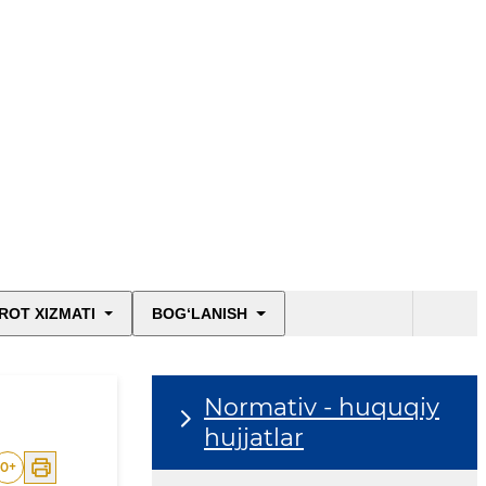
ROT XIZMATI
BOG‘LANISH
Normativ - huquqiy
hujjatlar
0
+