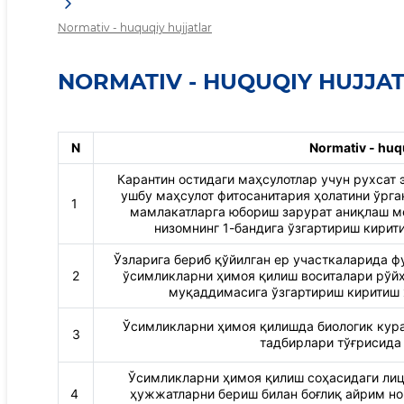
Normativ - huquqiy hujjatlar
NORMATIV - HUQUQIY HUJJA
N
Normativ - huqu
Карантин остидаги маҳсулотлар учун рухсат 
ушбу маҳсулот фитосанитария ҳолатини ўрг
1
мамлакатларга юбориш зарурат аниқлаш ме
низомнинг 1-бандига ўзгартириш кири
Ўзларига бериб қўйилган ер участкаларида ф
2
ўсимликларни ҳимоя қилиш воситалари рўйх
муқаддимасига ўзгартириш киритиш
Ўсимликларни ҳимоя қилишда биологик кура
3
тадбирлари тўғрисид
Ўсимликларни ҳимоя қилиш соҳасидаги лице
4
ҳужжатларни бериш билан боғлиқ айрим н