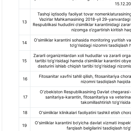
15.12.20
Tashqi iqtisodiy faoliyat tovar nomenklaturasining 
Vazirlar Mahkamasining 2018-yil 29-yanvardagi 
13
Respublikasi hududini o‘simliklar karantinidagi zararl
nizomga o‘zgartirish kiritish h
O‘simliklar karantini sohasida monitoring yuritish va
14
to‘g‘risidagi nizomni tasdiqlash
Zararli organizmlardan xoli hududlar va zararli org
15
tartibi to‘g‘risidagi hamda o‘simliklar karantini obye
dasturini ishlab chiqish tartibi to‘g‘risidagi nizo
Fitosanitar xavfni tahlil qilish, fitosanitariya chora
16
nizomni tasdiqlash haqida
O‘zbekiston Respublikasining Davlat chegarasi o
17
sanitariya-karantin, fitosanitariya va veterina
takomillashtirish to‘g‘risid
18
O‘simliklar klinikalari faoliyatini tashkil etish ch
O‘simliklar karantini bo‘yicha davlat xizmati inspek
19
farqlash belgilarini tasdiqlash to‘