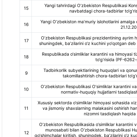
Yangi tahrirdagi O‘zbekiston Respublikasi Konst
15
navbatdagi chora-tadbirlar to‘g‘r
Yangi O‘zbekiston ma’muriy islohotlarini amalga o
16
21.12.20
O‘zbekiston Respublikasi prezidentining ayrim hujj
17
shuningdek, ba’zilarini o‘z kuchini yo‘qotgan deb 
Respublikada o‘simliklar karantini va himoyasi ti
18
to‘g‘risida (PF-6262-
Tadbirkorlik subyektlarining huquqlari va qonun
9
takomillashtirish chora-tadbirlari to‘
O‘zbekiston Respublikasi O‘simliklar karantini va 
10
normativ-huquqiy hujjatlarni tasdiqlash
Xususiy sektorda o‘simliklar himoyasi sohasida xiz
11
va jismoniy shaxslarning malakasini oshirish hamd
nizomni tasdiqlash haqida 
O‘zbekiston Respublikasida o‘simliklar karantini va
munosabati bilan O‘zbekiston Respublikasi Huk
12
qo‘shimchalar kiritish, shuningdek, ba’zilarini o‘z k