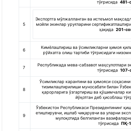
тўғрисида
481-
Экспортга мўлжалланган ва истеъмол мақсадл
5
мойли экинлар уруғларини сертификатлаштири
ҳақида
201-с
Кимёлаштириш ва ўсимликларни ҳимоя қили
6
рўйхатга олиш тартиби тўғрисидаги низо
Республикада мева-сабзавот маҳсулотлари э
7
тўғрисида
107-
Ўсимликлар карантини ва ҳимояси соҳасини
тизимлаштирилиши муносабати билан Ўзбек
8
қарорларига ўзгартириш ва қўшимчалар кир
йўқотган деб ҳисоблаш тў
Ўзбекистон Республикаси Президентининг қиш
етиштирувчи, ишлаб чиқарувчи ва уларни эксп
9
мулоқотида белгиланган вазифаларн
тўғрисида
П
Қ-1