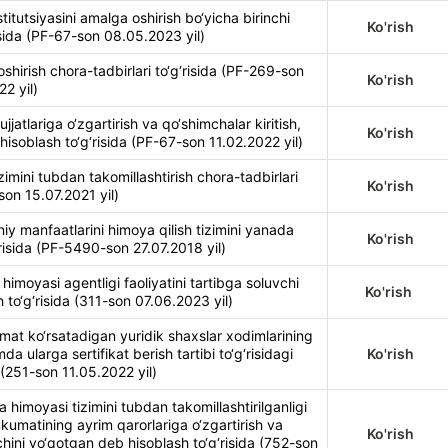
itutsiyasini amalga oshirish bo‘yicha birinchi
Ko'rish
isida (PF-67-son 08.05.2023 yil)
shirish chora-tadbirlari to‘g‘risida (PF-269-son
Ko'rish
22 yil)
atlariga o‘zgartirish va qo‘shimchalar kiritish,
Ko'rish
hisoblash to‘g‘risida (PF-67-son 11.02.2022 yil)
zimini tubdan takomillashtirish chora-tadbirlari
Ko'rish
son 15.07.2021 yil)
iy manfaatlarini himoya qilish tizimini yanada
Ko'rish
g‘risida (PF-5490-son 27.07.2018 yil)
himoyasi agentligi faoliyatini tartibga soluvchi
Ko'rish
 to‘g‘risida (311-son 07.06.2023 yil)
mat ko‘rsatadigan yuridik shaxslar xodimlarining
a ularga sertifikat berish tartibi to‘g‘risidagi
Ko'rish
(251-son 11.05.2022 yil)
 himoyasi tizimini tubdan takomillashtirilganligi
umatining ayrim qarorlariga o‘zgartirish va
Ko'rish
uchini yo‘qotgan deb hisoblash to‘g‘risida (752-son