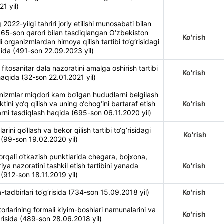
21 yil)
2022-yilgi tahriri joriy etilishi munosabati bilan
65-son qarori bilan tasdiqlangan O‘zbekiston
Ko'rish
i organizmlardan himoya qilish tartibi to‘g‘risidagi
aqida (491-son 22.09.2023 yil)
 fitosanitar dala nazoratini amalga oshirish tartibi
Ko'rish
 haqida (32-son 22.01.2021 yil)
anizmlar miqdori kam bo‘lgan hududlarni belgilash
ktini yo‘q qilish va uning o‘chog‘ini bartaraf etish
Ko'rish
mlarni tasdiqlash haqida (695-son 06.11.2020 yil)
larini qo‘llash va bekor qilish tartibi to‘g‘risidagi
Ko'rish
 (99-son 19.02.2020 yil)
rqali o‘tkazish punktlarida chegara, bojxona,
riya nazoratini tashkil etish tartibini yanada
Ko'rish
a (912-son 18.11.2019 yil)
ora-tadbirlari to‘g‘risida (734-son 15.09.2018 yil)
Ko'rish
torlarining formali kiyim-boshlari namunalarini va
Ko'rish
g‘risida (489-son 28.06.2018 yil)