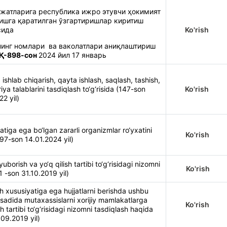
жатларига республика ижро этувчи ҳокимият
шга қаратилган ўзгартиришлар киритиш
сида
Ko'rish
нинг номлари ва ваколатлари аниқлаштириш
Қ-898-сон
2024 йил 17 январь
, ishlab chiqarish, qayta ishlash, saqlash, tashish,
iya talablarini tasdiqlash to‘g‘risida (147-son
Ko'rish
22 yil)
iga ega bo‘lgan zararli organizmlar ro‘yxatini
Ko'rish
597-son 14.01.2024 yil)
uborish va yo‘q qilish tartibi to‘g‘risidagi nizomni
Ko'rish
 -son 31.10.2019 yil)
h xususiyatiga ega hujjatlarni berishda ushbu
aqsadida mutaxassislarni xorijiy mamlakatlarga
Ko'rish
 tartibi to‘g‘risidagi nizomni tasdiqlash haqida
09.2019 yil)