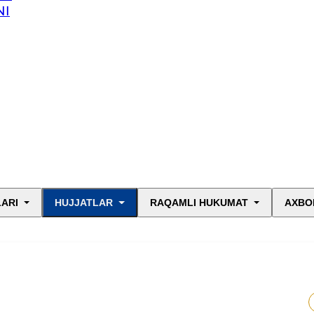
NI
LARI
HUJJATLAR
RAQAMLI HUKUMAT
AXBO