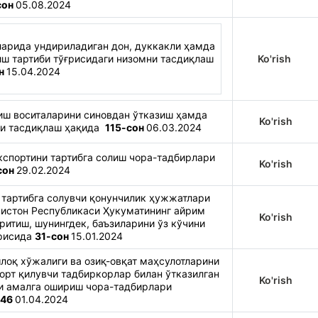
сон
05.08.2024
арида ундириладиган дон, дуккакли ҳамда
ш тартиби тўғрисидаги низомни тасдиқлаш
Ko'rish
он
15.04.2024
ш воситаларини синовдан ўтказиш ҳамда
Ko'rish
мни тасдиқлаш ҳақида
115-сон
06.03.2024
кспортини тартибга солиш чора-тадбирлари
Ko'rish
сон
29.02.2024
 тартибга солувчи қонунчилик ҳужжатлари
истон Республикаси Ҳукуматининг айрим
Ko'rish
итиш, шунингдек, баъзиларини ўз кўчини
ғрисида
31-сон
15.01.2024
лоқ хўжалиги ва озиқ-овқат маҳсулотларини
орт қилувчи тадбиркорлар билан ўтказилган
Ko'rish
и амалга ошириш чора-тадбирлари
46
01.04.2024