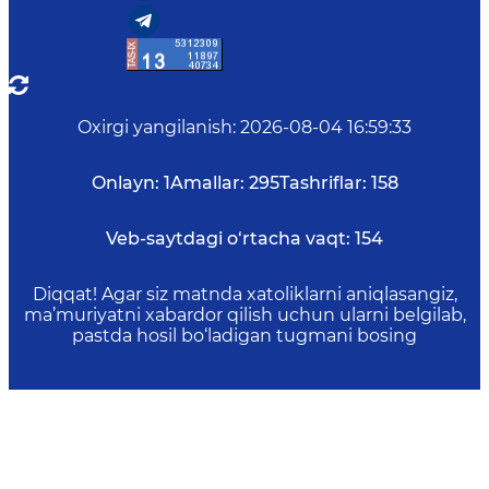
Oxirgi yangilanish
:
2026-08-04 16:59:33
Onlayn:
1
Amallar:
295
Tashriflar:
158
Veb-saytdagi o‘rtacha vaqt:
154
Diqqat! Agar siz matnda xatoliklarni aniqlasangiz,
ma’muriyatni xabardor qilish uchun ularni belgilab,
pastda hosil bo‘ladigan tugmani bosing