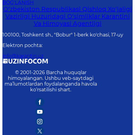
BOG‘LANISH
O‘zbekiston Respublikasi Qishloq Xo‘jaligi
Vazirligi Huzuridagi O‘simliklar Karantini
Va Himoyasi Agentligi
100100, Toshkent sh., "Bobur" 1-berk ko'chasi, 17-uy
Elektron pochta
:
info@karantin.uz
© 2001-
2026
Barcha huquqlar
himoyalangan. Ushbu veb-saytdagi
ma’lumotlardan foydalanganda havola
ko‘rsatilishi shart.