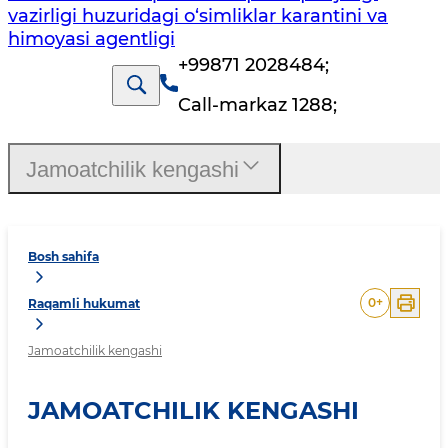
vazirligi huzuridagi o‘simliklar karantini va
himoyasi agentligi
+99871 2028484
;
Call-markaz 1288
;
Jamoatchilik kengashi
Bosh sahifa
0
+
Raqamli hukumat
Jamoatchilik kengashi
JAMOATCHILIK KENGASHI