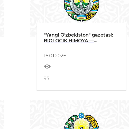
"Yangi O‘zbekiston" gazetasi:
BIOLOGIK HIMOYA —
BARQAROR QISHLOQ
XO‘JALIGI TAYANCHI
16.01.2026
95