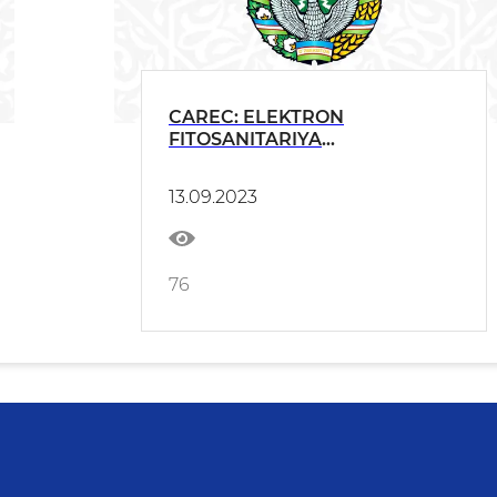
CAREC: ELEKTRON
FITOSANITARIYA
SERTIFIKATLARI (E-PHYTO)
BO‘YICHA KONFERENSIYA
13.09.2023
76