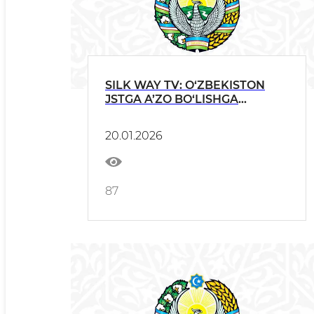
SILK WAY TV: O‘ZBEKISTON
JSTGA A’ZO BO‘LISHGA
TAYYORLANMOQDA
20.01.2026
87