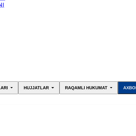
NI
LARI
HUJJATLAR
RAQAMLI HUKUMAT
AXBO