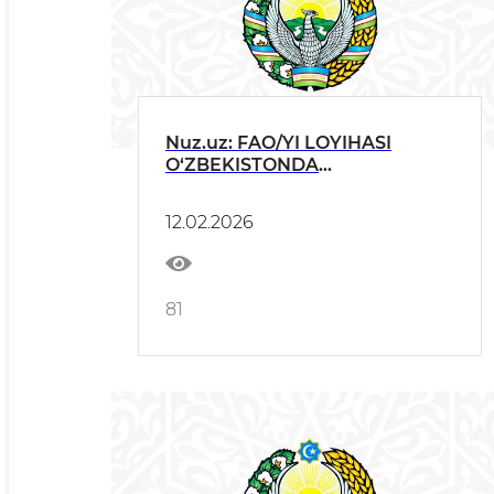
Nuz.uz: FAO/YI LOYIHASI
O‘ZBEKISTONDA
ZARARKUNANDALAR VA
PESTITSIDLARNI BOSHQARISH
12.02.2026
BO‘YICHA TRENERLARNI
TAYYORLAMOQDA
81