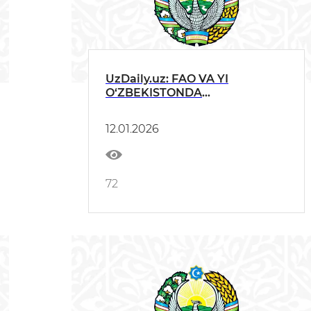
UzDaily.uz: FAO VA YI
O‘ZBEKISTONDA
PESTITSIDLARNI BARQAROR
BOSHQARISH BO‘YICHA MILLIY
12.01.2026
TRENERLARNI
TAYYORLAMOQDA
72