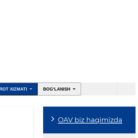
ROT XIZMATI
BOG‘LANISH
OAV biz haqimizda