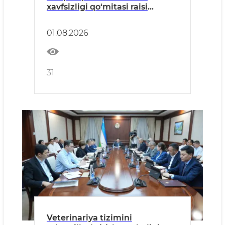
xavfsizligi qo‘mitasi raisi
ishtirokida ochiq muloqot
o‘tkaziladi
01.08.2026
31
Veterinariya tizimini