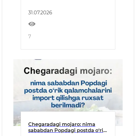
boshqaruvning muhim omili
31.07.2026
7
Chegaradagi mojaro: nima
sababdan Popdagi postda o‘rik