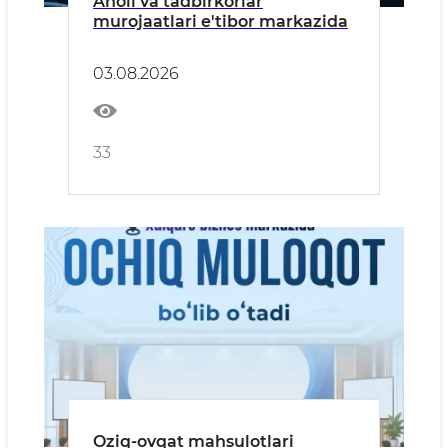
Aholi va tadbirkorlar
murojaatlari e'tibor markazida
03.08.2026
33
Oziq-ovqat mahsulotlari