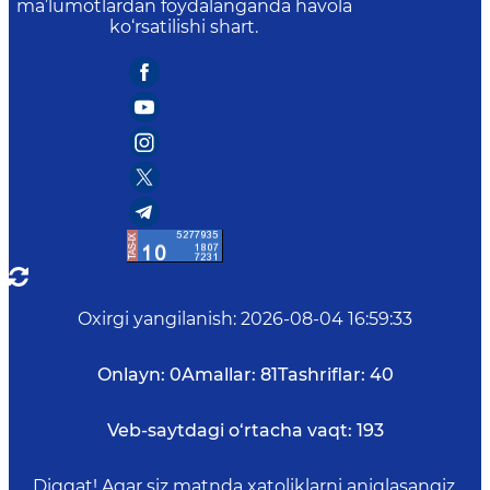
ma’lumotlardan foydalanganda havola
ko‘rsatilishi shart.
Oxirgi yangilanish
:
2026-08-04 16:59:33
Onlayn:
0
Amallar:
81
Tashriflar:
40
Veb-saytdagi o‘rtacha vaqt:
193
Diqqat! Agar siz matnda xatoliklarni aniqlasangiz,