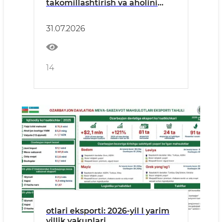
takomillashtirish va aholini
ichimlik suvi bilan taʼminlash
masalalari muhokama qilindi
31.07.2026
14
otlari eksporti: 2026-yil I yarim
yillik yakunlari