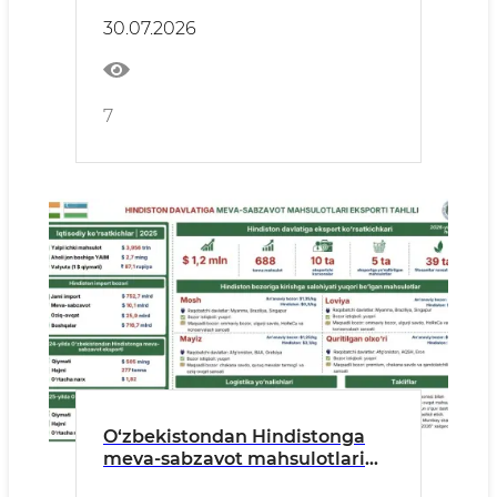
30.07.2026
7
O‘zbekistondan Hindistonga
meva-sabzavot mahsulotlari
eksporti: 2026-yil I yarim yillik