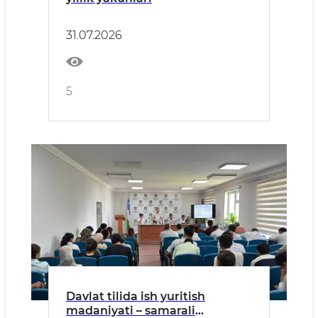
31.07.2026
5
Davlat tilida ish yuritish
madaniyati – samarali