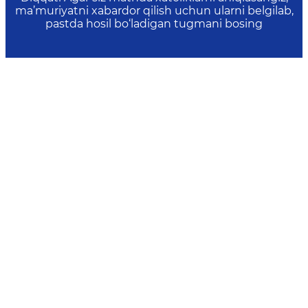
ma’muriyatni xabardor qilish uchun ularni belgilab,
pastda hosil bo‘ladigan tugmani bosing