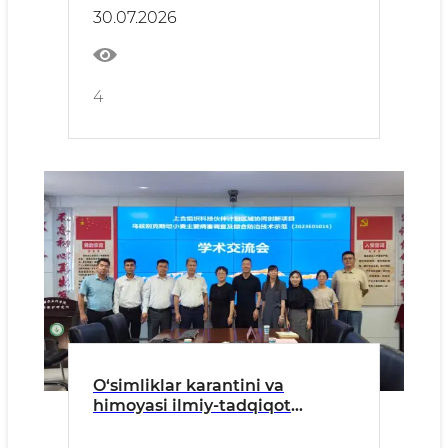
yakunlari
30.07.2026
4
O‘simliklar karantini va
himoyasi ilmiy-tadqiqot
institutining yosh olimlari Xitoy
Xalq Respublikasida xizmat