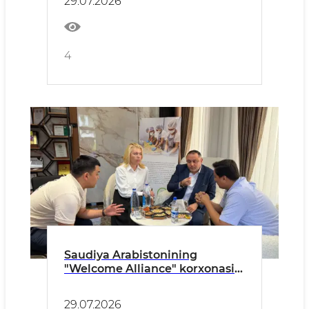
29.07.2026
4
Saudiya Arabistonining
"Welcome Alliance" korxonasi
O’zbekistonning oziq-ovqat
yo’nalishidagi salohiyati bilan
29.07.2026