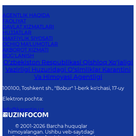
AGENTLIK HAQIDA
FAOLIYAT
DAVLAT XIZMATLARI
HUJJATLAR
MAXFIYLIK SIYOSATI
OCHIQ MA'LUMOTLAR
AXBOROT XIZMATI
BOG‘LANISH
O‘zbekiston Respublikasi Qishloq Xo‘jaligi
Vazirligi Huzuridagi O‘simliklar Karantini
Va Himoyasi Agentligi
100100, Toshkent sh., "Bobur" 1-berk ko'chasi, 17-uy
Elektron pochta
:
info@karantin.uz
© 2001-
2026
Barcha huquqlar
himoyalangan. Ushbu veb-saytdagi