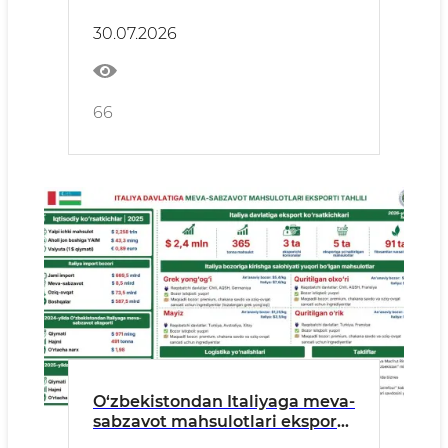
qalamchalarini import qilishga
ruxsat berilmadi?
30.07.2026
66
O‘zbekistondan Italiyaga meva-
sabzavot mahsulotlari eksporti:
2026-yil I yarim yillik yakunlari