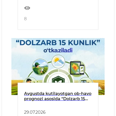
tanishish maqsadida
mamlakatimizda bo'lib turgani
haqida xabardor qilgan edik.
8
Avgustda kutilayotgan ob-havo
prognozi asosida “Dolzarb 15
kunlik” o‘tkaziladi
29.07.2026