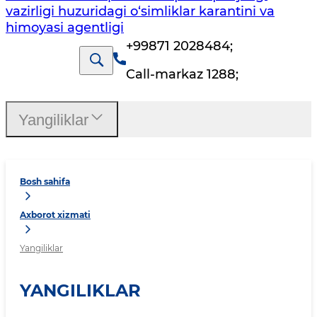
vazirligi huzuridagi o‘simliklar karantini va
himoyasi agentligi
+99871 2028484
;
Call-markaz 1288
;
Yangiliklar
Bosh sahifa
Axborot xizmati
Yangiliklar
YANGILIKLAR