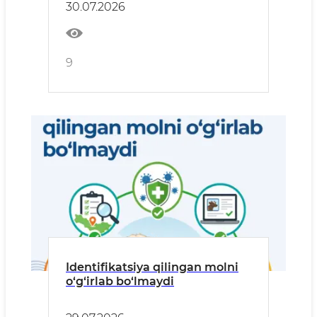
30.07.2026
safarida bo‘lib turibdi.
9
Identifikatsiya qilingan molni
o‘g‘irlab bo‘lmaydi