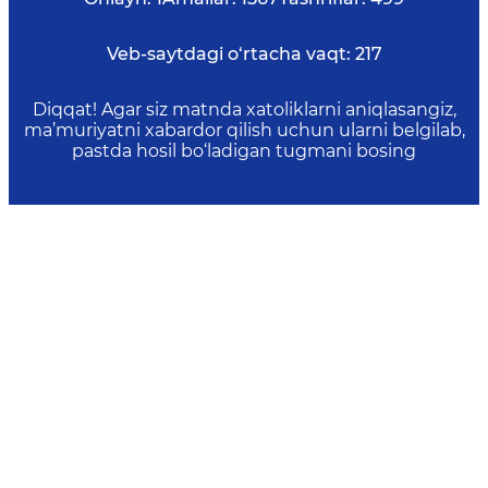
Veb-saytdagi o‘rtacha vaqt:
217
Diqqat! Agar siz matnda xatoliklarni aniqlasangiz,
ma’muriyatni xabardor qilish uchun ularni belgilab,
pastda hosil bo‘ladigan tugmani bosing