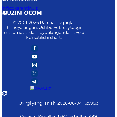
info@karantin.uz
© 2001-
2026
Barcha huquqlar
himoyalangan. Ushbu veb-saytdagi
ma’lumotlardan foydalanganda havola
ko‘rsatilishi shart.
Oxirgi yangilanish
:
2026-08-04 16:59:33
Onlayn:
1
Amallar:
1567
Tashriflar:
499