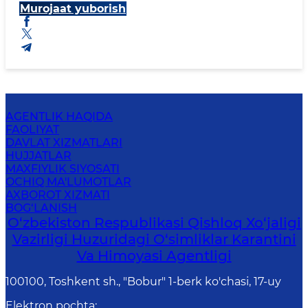
Murojaat yuborish
AGENTLIK HAQIDA
FAOLIYAT
DAVLAT XIZMATLARI
HUJJATLAR
MAXFIYLIK SIYOSATI
OCHIQ MA'LUMOTLAR
AXBOROT XIZMATI
BOG‘LANISH
O‘zbekiston Respublikasi Qishloq Xo‘jaligi
Vazirligi Huzuridagi O‘simliklar Karantini
Va Himoyasi Agentligi
100100, Toshkent sh., "Bobur" 1-berk ko'chasi, 17-uy
Elektron pochta
: