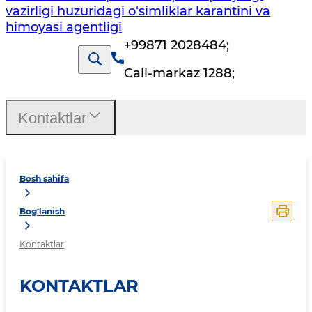
vazirligi huzuridagi o‘simliklar karantini va
himoyasi agentligi
+99871 2028484
;
Call-markaz 1288
;
Kontaktlar
Bosh sahifa
Bog‘lanish
Kontaktlar
KONTAKTLAR