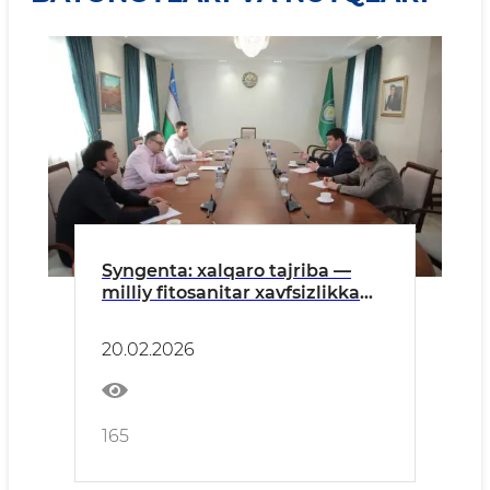
Syngenta: xalqaro tajriba —
milliy fitosanitar xavfsizlikka
xizmat qiladi
20.02.2026
165