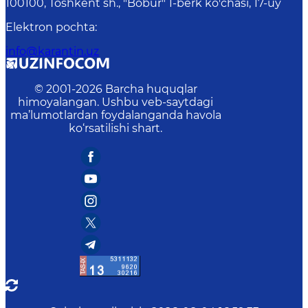
100100, Toshkent sh., "Bobur" 1-berk ko'chasi, 17-uy
Elektron pochta
:
info@karantin.uz
© 2001-
2026
Barcha huquqlar
himoyalangan. Ushbu veb-saytdagi
ma’lumotlardan foydalanganda havola
ko‘rsatilishi shart.