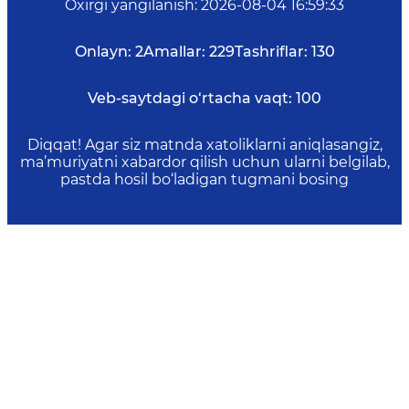
Oxirgi yangilanish
:
2026-08-04 16:59:33
Onlayn:
2
Amallar:
229
Tashriflar:
130
Veb-saytdagi o‘rtacha vaqt:
100
Diqqat! Agar siz matnda xatoliklarni aniqlasangiz,
ma’muriyatni xabardor qilish uchun ularni belgilab,
pastda hosil bo‘ladigan tugmani bosing