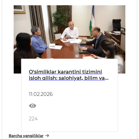
O‘simliklar karantini tizimini
isloh qilish: salohiyat, bilim va
xalqaro standartlar
11.02.2026
224
Barcha yangiliklar