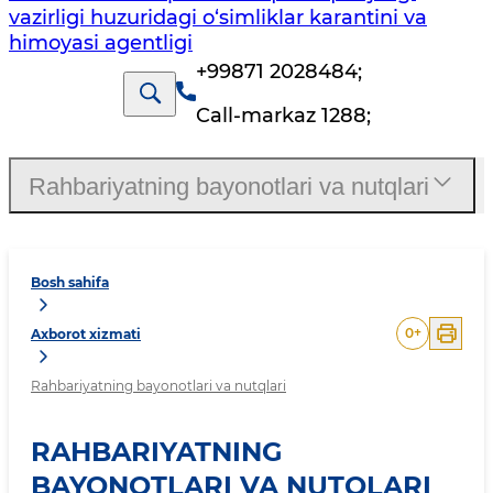
vazirligi huzuridagi o‘simliklar karantini va
himoyasi agentligi
+99871 2028484
;
Call-markaz 1288
;
Rahbariyatning bayonotlari va nutqlari
Bosh sahifa
0
+
Axborot xizmati
Rahbariyatning bayonotlari va nutqlari
RAHBARIYATNING
BAYONOTLARI VA NUTQLARI