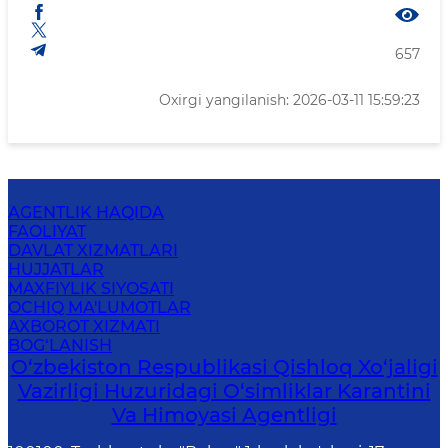
657
Oxirgi yangilanish: 2026-03-11 15:59:23
AGENTLIK HAQIDA
FAOLIYAT
DAVLAT XIZMATLARI
HUJJATLAR
MAXFIYLIK SIYOSATI
OCHIQ MA'LUMOTLAR
AXBOROT XIZMATI
BOG‘LANISH
O‘zbekiston Respublikasi Qishloq Xo‘jaligi
Vazirligi Huzuridagi O‘simliklar Karantini
Va Himoyasi Agentligi