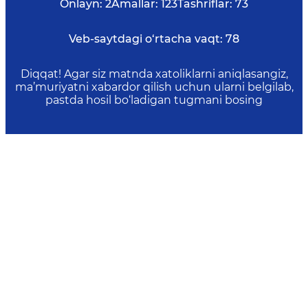
Onlayn:
2
Amallar:
123
Tashriflar:
73
Veb-saytdagi o‘rtacha vaqt:
78
Diqqat! Agar siz matnda xatoliklarni aniqlasangiz,
ma’muriyatni xabardor qilish uchun ularni belgilab,
pastda hosil bo‘ladigan tugmani bosing