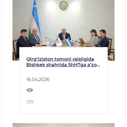
Qirg‘iziston tomoni raisligida
Bishkek shahrida ShHTga a’zo
davlatlar vazirlik va idoralari
rahbarlarining o‘simliklar
16.04.2026
karantini sohasidagi
hamkorlikka bag‘ishlangan
uchinchi yig‘ilishi boshlandi
139