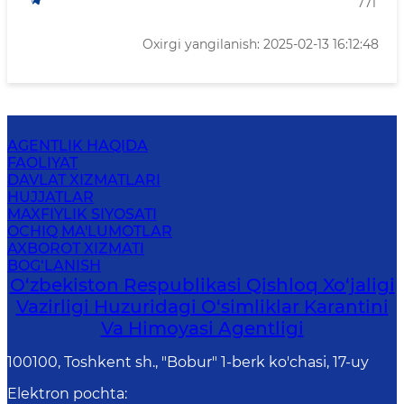
771
Oxirgi yangilanish: 2025-02-13 16:12:48
AGENTLIK HAQIDA
FAOLIYAT
DAVLAT XIZMATLARI
HUJJATLAR
MAXFIYLIK SIYOSATI
OCHIQ MA'LUMOTLAR
AXBOROT XIZMATI
BOG‘LANISH
O‘zbekiston Respublikasi Qishloq Xo‘jaligi
Vazirligi Huzuridagi O‘simliklar Karantini
Va Himoyasi Agentligi
100100, Toshkent sh., "Bobur" 1-berk ko'chasi, 17-uy
Elektron pochta
: