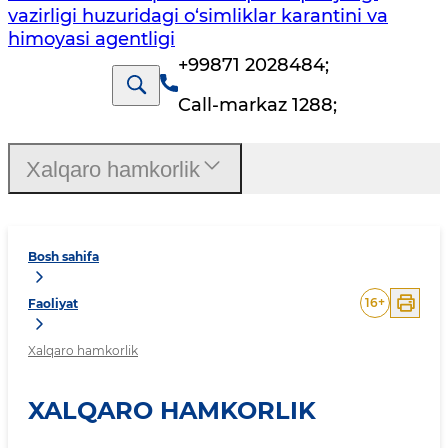
vazirligi huzuridagi o‘simliklar karantini va
himoyasi agentligi
+99871 2028484
;
Call-markaz 1288
;
Xalqaro hamkorlik
Bosh sahifa
16
+
Faoliyat
Xalqaro hamkorlik
XALQARO HAMKORLIK