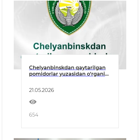
Chelyanbinskdan qaytarilgan
pomidorlar yuzasidan o‘rganish
olib borilmoqda
21.05.2026
654