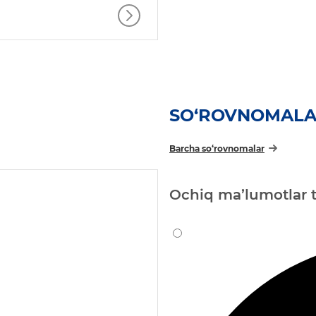
SO‘ROVNOMAL
Barcha so‘rovnomalar
Ochiq ma’lumotlar t