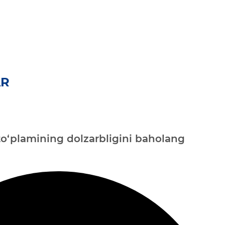
AR
o‘plamining dolzarbligini baholang