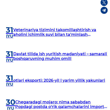
31
Veterinariya tizimini takomillashtirish va
aholini ichimlik suvi bilan taʼminlash
IYU
masalalari muhokama qilindi
31
Davlat tilida ish yuritish madaniyati – samarali
boshqaruvning muhim omili
IYU
31
otlari eksporti: 2026-yil I yarim yillik yakunlari
IYU
30
Chegaradagi mojaro: nima sababdan
Popdagi postda o‘rik qalamchalarini import
IYU