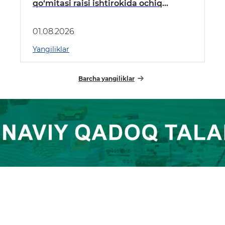
qo‘mitasi raisi ishtirokida ochiq
muloqot o‘tkaziladi
01.08.2026
Yangiliklar
Barcha yangiliklar