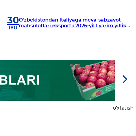
qilishga ruxsat berilmadi?
30
O‘zbekistondan Italiyaga meva-sabzavot
mahsulotlari eksporti: 2026-yil I yarim yillik
IYU
yakunlari
To‘xtatish