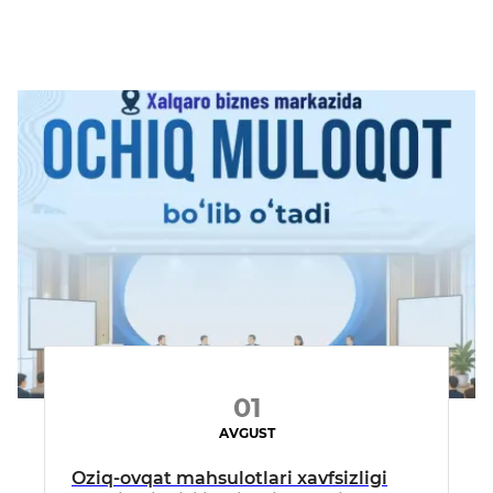
01
AVGUST
Oziq-ovqat mahsulotlari xavfsizligi