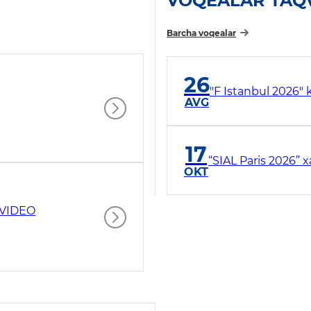
VOQEALAR TAQ
Barcha voqealar
26
"F Istanbul 2026" 
AVG
17
“SIAL Paris 2026” 
OKT
 VIDEO