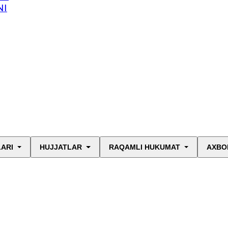
NI
LARI
HUJJATLAR
RAQAMLI HUKUMAT
AXBO