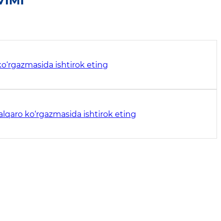
VIMI
ko‘rgazmasida ishtirok eting
xalqaro ko‘rgazmasida ishtirok eting