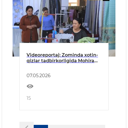
Videoreportaj: Zominda xotin-
qizlar tadbirkorligida Mohira
Yo‘ldasheva singari insonlar
muvaffaqiyat, tashabbus va
07.05.2026
yangi imkoniyatlar timsoliga
aylanmoqda
15