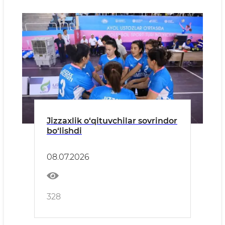
Jizzaxlik o‘qituvchilar sovrindor
bo‘lishdi
08.07.2026
328