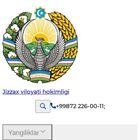
Jizzах vilоyati hоkimligi
+99872 226-00-11
;
Yangiliklar