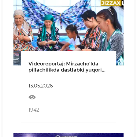
Videoreportaj: Mirzacho‘lda
pillachilikda dastlabki yuqori
natijalar qayd etilmoqda
13.05.2026
1942