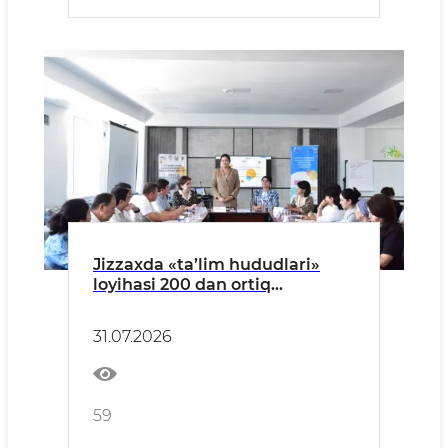
Jizzaxda «ta’lim hududlari»
loyihasi 200 dan ortiq
ishtirokchiga yangi
imkoniyatlar yaratdi
31.07.2026
59