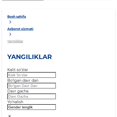
Bosh sahifa
Axborot xizmati
Yangiliklar
YANGILIKLAR
Kalit so‘zlar
Bo‘lgan davr dan
Davr gacha
Yo‘nalish