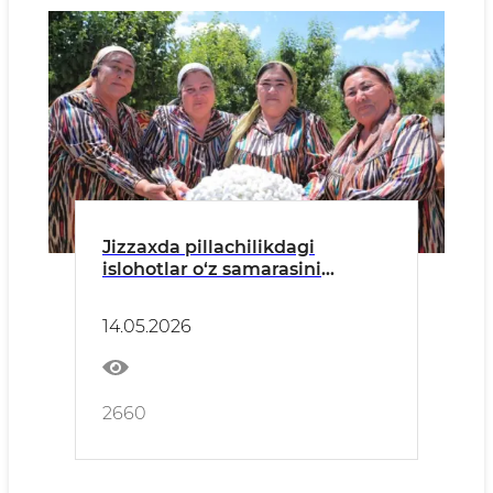
Jizzaxda pillachilikdagi
islohotlar o‘z samarasini
bermoqda
14.05.2026
2660