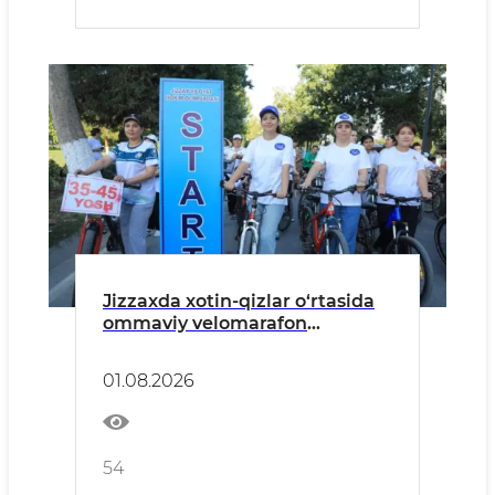
Jizzaxda xotin-qizlar o‘rtasida
ommaviy velomarafon
o‘tkazildi
01.08.2026
54