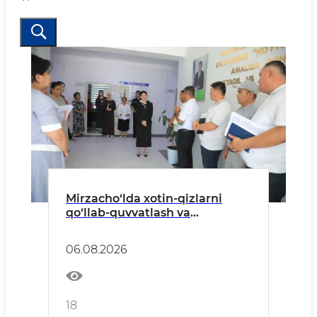
Mirzacho‘lda xotin-qizlarni
qo‘llab-quvvatlash va
tadbirkorlikni rivojlantirish
masalalari o‘rganildi
06.08.2026
18