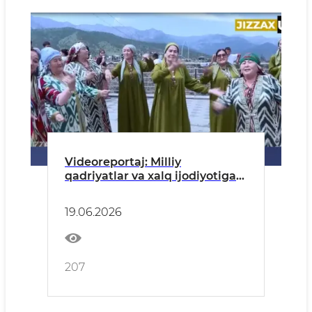
Videoreportaj: Milliy
qadriyatlar va xalq ijodiyotiga
e’tibor kuchaymoqda
19.06.2026
207