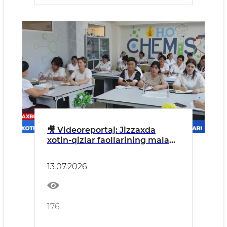
🎥 Videoreportaj: Jizzaxda
xotin-qizlar faollarining malaka
oshirish kurslari o‘tkazildi
13.07.2026
176