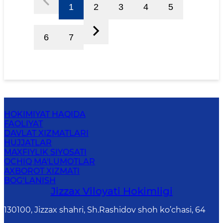
1
2
3
4
5
6
7
HOKIMIYAT HAQIDA
FAOLIYAT
DAVLAT XIZMATLARI
HUJJATLAR
MAXFIYLIK SIYOSATI
OCHIQ MA'LUMOTLAR
AXBOROT XIZMATI
BOG‘LANISH
Jizzах Vilоyati Hоkimligi
130100, Jizzax shahri, Sh.Rashidov shoh ko’chasi, 64