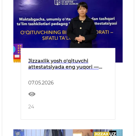
Jizzaxlik yosh o‘qituvchi
attestatsiyada eng yuqori —
100 ball natijaga erishdi
07.05.2026
24