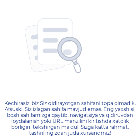
404 — Страница не найд
Kechirasiz, biz Siz qidirayotgan sahifani topa olmadik.
Afsuski, Siz izlagan sahifa mavjud emas. Eng yaxshisi,
bosh sahifamizga qaytib, navigatsiya va qidiruvdan
foydalanish yoki URL manzilini kiritishda xatolik
borligini tekshirgan ma'qul. Sizga katta rahmat,
tashrifingizdan juda xursandmiz!