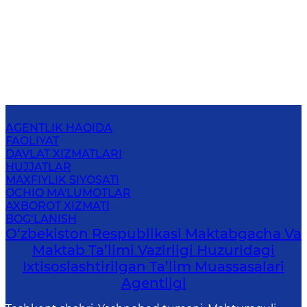
AGENTLIK HAQIDA
FAOLIYAT
DAVLAT XIZMATLARI
HUJJATLAR
MAXFIYLIK SIYOSATI
OCHIQ MA'LUMOTLAR
AXBOROT XIZMATI
BOG‘LANISH
O‘zbekiston Respublikasi Maktabgacha Va
Maktab Ta’limi Vazirligi Huzuridagi
Ixtisoslashtirilgan Ta’lim Muassasalari
Agentligi