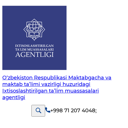
O‘zbekiston Respublikasi Maktabgacha va
maktab ta’limi vazirligi huzuridagi
Ixtisoslashtirilgan ta’lim muassasalari
agentligi
+998 71 207 4048
;