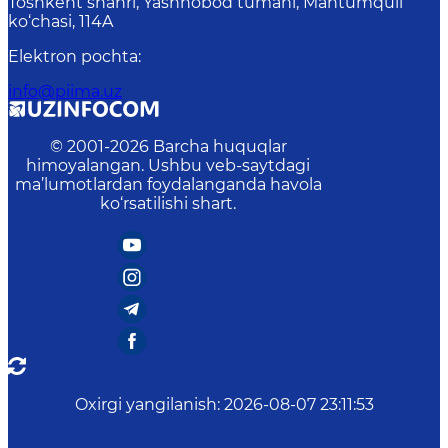
Toshkent shahri, Yashnobod tumani, Mahtumquli
ko‘chasi, 114A
Elektron pochta
:
info@piima.uz
© 2001-
2026
Barcha huquqlar
himoyalangan. Ushbu veb-saytdagi
ma’lumotlardan foydalanganda havola
ko‘rsatilishi shart.
Oxirgi yangilanish
:
2026-08-07 23:11:53