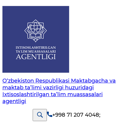
O‘zbekiston Respublikasi Maktabgacha va
maktab ta’limi vazirligi huzuridagi
Ixtisoslashtirilgan ta’lim muassasalari
agentligi
+998 71 207 4048
;