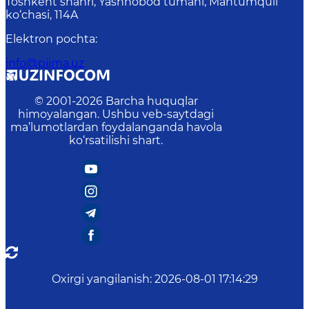
Toshkent shahri, Yashnobod tumani, Mahtumquli
ko‘chasi, 114A
Elektron pochta
:
info@piima.uz
© 2001-
2026
Barcha huquqlar
himoyalangan. Ushbu veb-saytdagi
ma’lumotlardan foydalanganda havola
ko‘rsatilishi shart.
Oxirgi yangilanish
:
2026-08-01 17:14:29