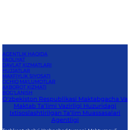
AGENTLIK HAQIDA
FAOLIYAT
DAVLAT XIZMATLARI
HUJJATLAR
MAXFIYLIK SIYOSATI
OCHIQ MA'LUMOTLAR
AXBOROT XIZMATI
BOG‘LANISH
O‘zbekiston Respublikasi Maktabgacha Va
Maktab Ta’limi Vazirligi Huzuridagi
Ixtisoslashtirilgan Ta’lim Muassasalari
Agentligi