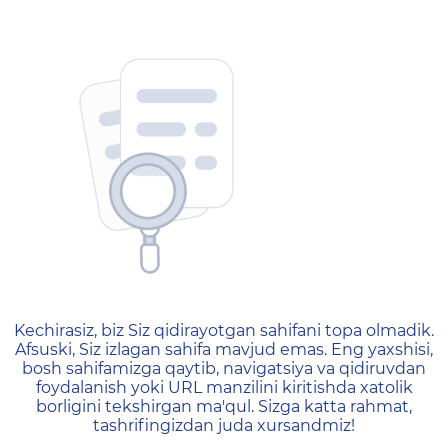
404 — Страница не найд
Kechirasiz, biz Siz qidirayotgan sahifani topa olmadik.
Afsuski, Siz izlagan sahifa mavjud emas. Eng yaxshisi,
bosh sahifamizga qaytib, navigatsiya va qidiruvdan
foydalanish yoki URL manzilini kiritishda xatolik
borligini tekshirgan ma'qul. Sizga katta rahmat,
tashrifingizdan juda xursandmiz!