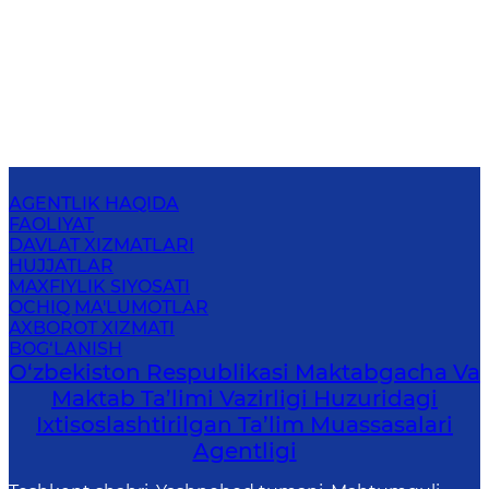
AGENTLIK HAQIDA
FAOLIYAT
DAVLAT XIZMATLARI
HUJJATLAR
MAXFIYLIK SIYOSATI
OCHIQ MA'LUMOTLAR
AXBOROT XIZMATI
BOG‘LANISH
O‘zbekiston Respublikasi Maktabgacha Va
Maktab Ta’limi Vazirligi Huzuridagi
Ixtisoslashtirilgan Ta’lim Muassasalari
Agentligi