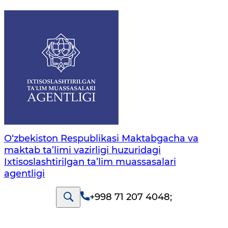
O‘zbekiston Respublikasi Maktabgacha va
maktab ta’limi vazirligi huzuridagi
Ixtisoslashtirilgan ta’lim muassasalari
agentligi
+998 71 207 4048
;