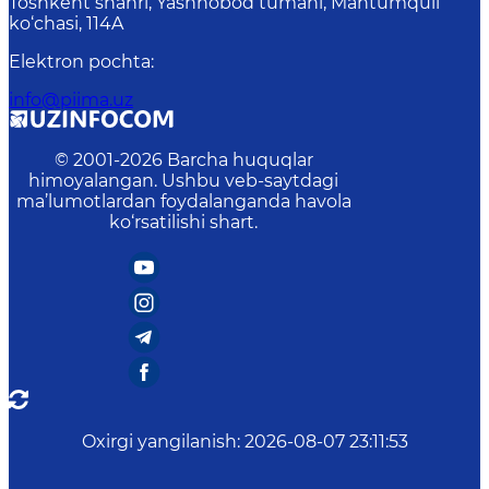
Toshkent shahri, Yashnobod tumani, Mahtumquli
ko‘chasi, 114A
Elektron pochta
:
info@piima.uz
© 2001-
2026
Barcha huquqlar
himoyalangan. Ushbu veb-saytdagi
ma’lumotlardan foydalanganda havola
ko‘rsatilishi shart.
Oxirgi yangilanish
:
2026-08-07 23:11:53