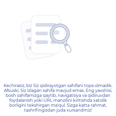
404 — Страница не найд
Kechirasiz, biz Siz qidirayotgan sahifani topa olmadik.
Afsuski, Siz izlagan sahifa mavjud emas. Eng yaxshisi,
bosh sahifamizga qaytib, navigatsiya va qidiruvdan
foydalanish yoki URL manzilini kiritishda xatolik
borligini tekshirgan ma'qul. Sizga katta rahmat,
tashrifingizdan juda xursandmiz!