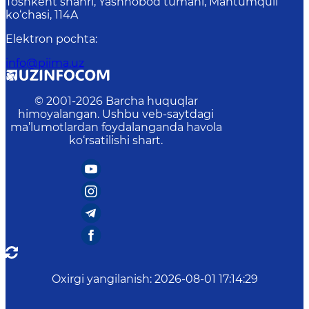
Toshkent shahri, Yashnobod tumani, Mahtumquli
ko‘chasi, 114A
Elektron pochta
:
info@piima.uz
© 2001-
2026
Barcha huquqlar
himoyalangan. Ushbu veb-saytdagi
ma’lumotlardan foydalanganda havola
ko‘rsatilishi shart.
Oxirgi yangilanish
:
2026-08-01 17:14:29