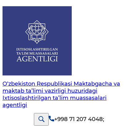
O‘zbekiston Respublikasi Maktabgacha va
maktab ta’limi vazirligi huzuridagi
Ixtisoslashtirilgan ta’lim muassasalari
agentligi
+998 71 207 4048
;