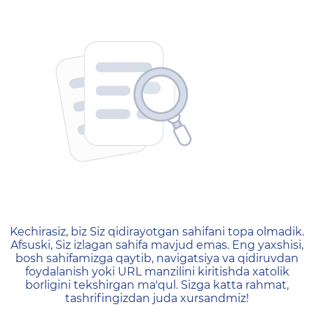
404 — Страница не найд
Kechirasiz, biz Siz qidirayotgan sahifani topa olmadik.
Afsuski, Siz izlagan sahifa mavjud emas. Eng yaxshisi,
bosh sahifamizga qaytib, navigatsiya va qidiruvdan
foydalanish yoki URL manzilini kiritishda xatolik
borligini tekshirgan ma'qul. Sizga katta rahmat,
tashrifingizdan juda xursandmiz!