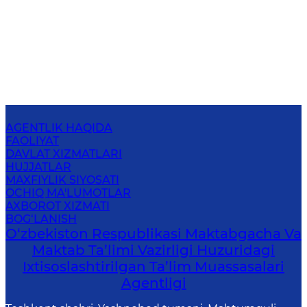
AGENTLIK HAQIDA
FAOLIYAT
DAVLAT XIZMATLARI
HUJJATLAR
MAXFIYLIK SIYOSATI
OCHIQ MA'LUMOTLAR
AXBOROT XIZMATI
BOG‘LANISH
O‘zbekiston Respublikasi Maktabgacha Va
Maktab Ta’limi Vazirligi Huzuridagi
Ixtisoslashtirilgan Ta’lim Muassasalari
Agentligi