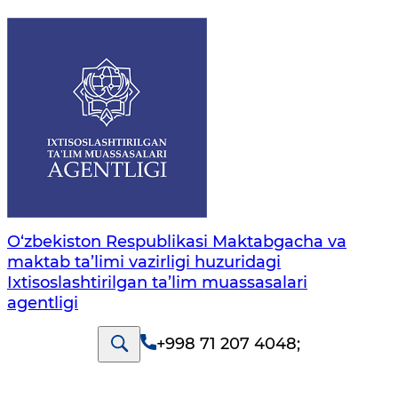
O‘zbekiston Respublikasi Maktabgacha va
maktab ta’limi vazirligi huzuridagi
Ixtisoslashtirilgan ta’lim muassasalari
agentligi
+998 71 207 4048
;