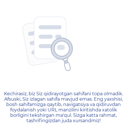
404 — Страница не найд
Kechirasiz, biz Siz qidirayotgan sahifani topa olmadik.
Afsuski, Siz izlagan sahifa mavjud emas. Eng yaxshisi,
bosh sahifamizga qaytib, navigatsiya va qidiruvdan
foydalanish yoki URL manzilini kiritishda xatolik
borligini tekshirgan ma'qul. Sizga katta rahmat,
tashrifingizdan juda xursandmiz!