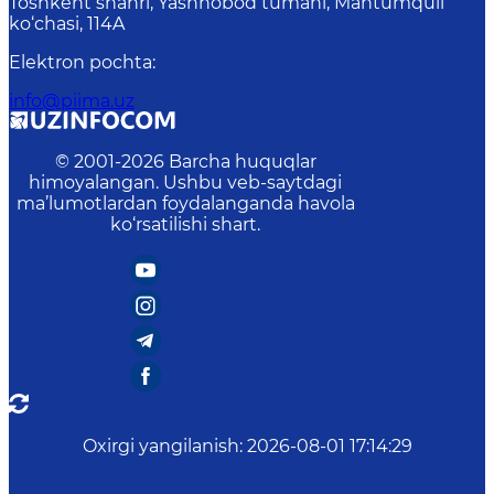
Toshkent shahri, Yashnobod tumani, Mahtumquli
ko‘chasi, 114A
Elektron pochta
:
info@piima.uz
© 2001-
2026
Barcha huquqlar
himoyalangan. Ushbu veb-saytdagi
ma’lumotlardan foydalanganda havola
ko‘rsatilishi shart.
Oxirgi yangilanish
:
2026-08-01 17:14:29