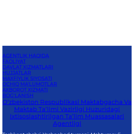
AGENTLIK HAQIDA
FAOLIYAT
DAVLAT XIZMATLARI
HUJJATLAR
MAXFIYLIK SIYOSATI
OCHIQ MA'LUMOTLAR
AXBOROT XIZMATI
BOG‘LANISH
O‘zbekiston Respublikasi Maktabgacha Va
Maktab Ta’limi Vazirligi Huzuridagi
Ixtisoslashtirilgan Ta’lim Muassasalari
Agentligi