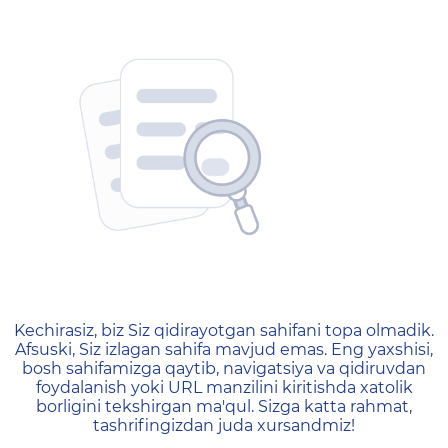
404 — Страница не найд
Kechirasiz, biz Siz qidirayotgan sahifani topa olmadik.
Afsuski, Siz izlagan sahifa mavjud emas. Eng yaxshisi,
bosh sahifamizga qaytib, navigatsiya va qidiruvdan
foydalanish yoki URL manzilini kiritishda xatolik
borligini tekshirgan ma'qul. Sizga katta rahmat,
tashrifingizdan juda xursandmiz!