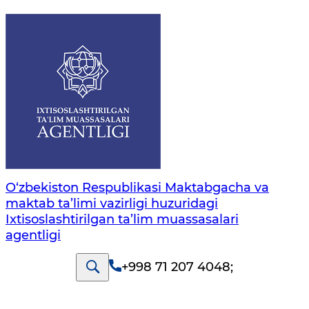
O‘zbekiston Respublikasi Maktabgacha va
maktab ta’limi vazirligi huzuridagi
Ixtisoslashtirilgan ta’lim muassasalari
agentligi
+998 71 207 4048
;