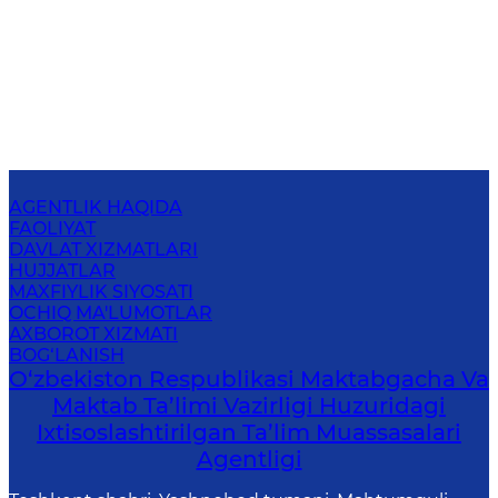
AGENTLIK HAQIDA
FAOLIYAT
DAVLAT XIZMATLARI
HUJJATLAR
MAXFIYLIK SIYOSATI
OCHIQ MA'LUMOTLAR
AXBOROT XIZMATI
BOG‘LANISH
O‘zbekiston Respublikasi Maktabgacha Va
Maktab Ta’limi Vazirligi Huzuridagi
Ixtisoslashtirilgan Ta’lim Muassasalari
Agentligi