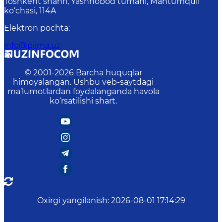
Toshkent shahri, Yashnobod tumani, Mahtumquli
ko‘chasi, 114A
Elektron pochta
:
info@piima.uz
© 2001-
2026
Barcha huquqlar
himoyalangan. Ushbu veb-saytdagi
ma’lumotlardan foydalanganda havola
ko‘rsatilishi shart.
Oxirgi yangilanish
:
2026-08-01 17:14:29