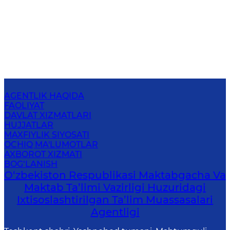
AGENTLIK HAQIDA
FAOLIYAT
DAVLAT XIZMATLARI
HUJJATLAR
MAXFIYLIK SIYOSATI
OCHIQ MA'LUMOTLAR
AXBOROT XIZMATI
BOG‘LANISH
O‘zbekiston Respublikasi Maktabgacha Va
Maktab Ta’limi Vazirligi Huzuridagi
Ixtisoslashtirilgan Ta’lim Muassasalari
Agentligi