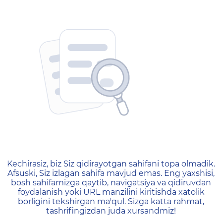
404 — Страница не найд
Kechirasiz, biz Siz qidirayotgan sahifani topa olmadik.
Afsuski, Siz izlagan sahifa mavjud emas. Eng yaxshisi,
bosh sahifamizga qaytib, navigatsiya va qidiruvdan
foydalanish yoki URL manzilini kiritishda xatolik
borligini tekshirgan ma'qul. Sizga katta rahmat,
tashrifingizdan juda xursandmiz!