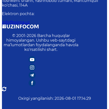
Toshkent shahri, Yashnobod tumani, Mahtumquli
ko‘chasi, 114A
Elektron pochta
:
info@piima.uz
© 2001-
2026
Barcha huquqlar
himoyalangan. Ushbu veb-saytdagi
ma’lumotlardan foydalanganda havola
ko‘rsatilishi shart.
Oxirgi yangilanish
:
2026-08-01 17:14:29