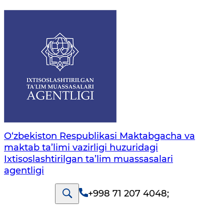
O‘zbekiston Respublikasi Maktabgacha va
maktab ta’limi vazirligi huzuridagi
Ixtisoslashtirilgan ta’lim muassasalari
agentligi
+998 71 207 4048
;