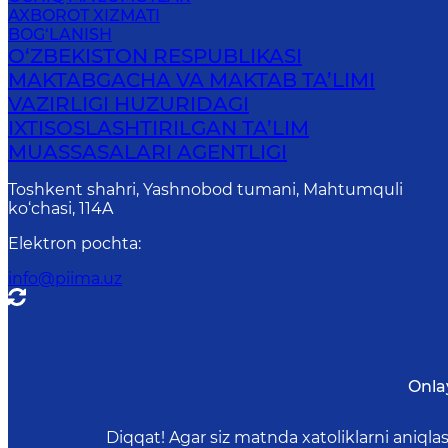
AXBOROT XIZMATI
BOG‘LANISH
O‘ZBEKISTON RESPUBLIKASI
MAKTABGACHA VA MAKTAB TA’LIMI
VAZIRLIGI HUZURIDAGI
IXTISOSLASHTIRILGAN TA’LIM
MUASSASALARI AGENTLIGI
Toshkent shahri, Yashnobod tumani, Mahtumquli
ko‘chasi, 114A
Elektron pochta
:
info@piima.uz
Onla
Diqqat! Agar siz matnda xatoliklarni aniql