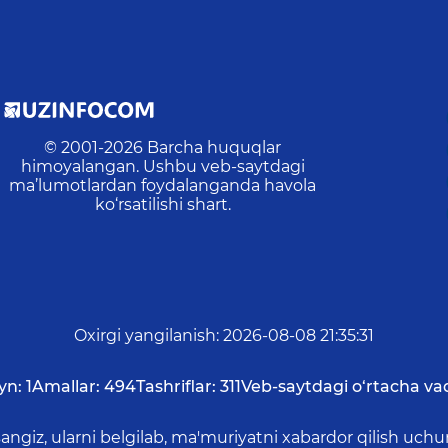
© 2001-
2026
Barcha huquqlar
himoyalangan. Ushbu veb-saytdagi
ma’lumotlardan foydalanganda havola
ko‘rsatilishi shart.
Oxirgi yangilanish
:
2026-08-08 21:35:31
yn:
1
Amallar:
494
Tashriflar:
311
Veb-saytdagi o‘rtacha va
asangiz, ularni belgilab, ma'muriyatni xabardor qilish 