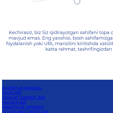
404 — Страница не найд
Kechirasiz, biz Siz qidirayotgan sahifani topa o
mavjud emas. Eng yaxshisi, bosh sahifamizga 
foydalanish yoki URL manzilini kiritishda xatoli
katta rahmat, tashrifingizdan
AGENTLIK HAQIDA
FAOLIYAT
DAVLAT XIZMATLARI
HUJJATLAR
MAXFIYLIK SIYOSATI
OCHIQ MA'LUMOTLAR