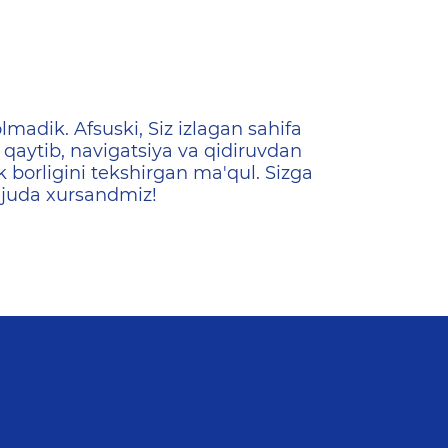
ена
lmadik. Afsuski, Siz izlagan sahifa
qaytib, navigatsiya va qidiruvdan
k borligini tekshirgan ma'qul. Sizga
 juda xursandmiz!