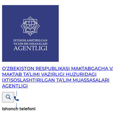
O‘ZBEKISTON RESPUBLIKASI MAKTABGACHA V
MAKTAB TA’LIMI VAZIRLIGI HUZURIDAGI
IXTISOSLASHTIRILGAN TA’LIM MUASSASALARI
AGENTLIGI
Ishonch telefoni