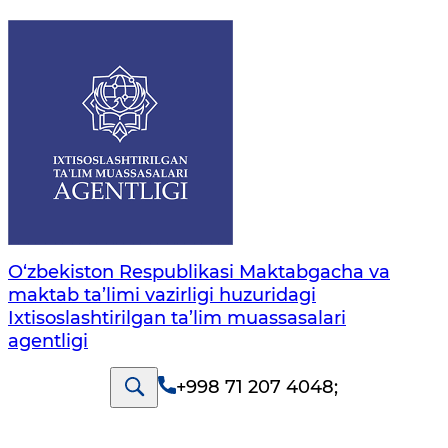
O‘zbekiston Respublikasi Maktabgacha va
maktab ta’limi vazirligi huzuridagi
Ixtisoslashtirilgan ta’lim muassasalari
agentligi
+998 71 207 4048
;