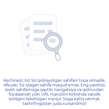
404 — Страница не найд
Kechirasiz, biz Siz qidirayotgan sahifani topa olmadik.
Afsuski, Siz izlagan sahifa mavjud emas. Eng yaxshisi,
bosh sahifamizga qaytib, navigatsiya va qidiruvdan
foydalanish yoki URL manzilini kiritishda xatolik
borligini tekshirgan ma'qul. Sizga katta rahmat,
tashrifingizdan juda xursandmiz!