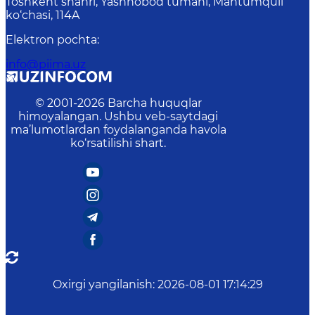
Toshkent shahri, Yashnobod tumani, Mahtumquli
ko‘chasi, 114A
Elektron pochta
:
info@piima.uz
© 2001-
2026
Barcha huquqlar
himoyalangan. Ushbu veb-saytdagi
ma’lumotlardan foydalanganda havola
ko‘rsatilishi shart.
Oxirgi yangilanish
:
2026-08-01 17:14:29