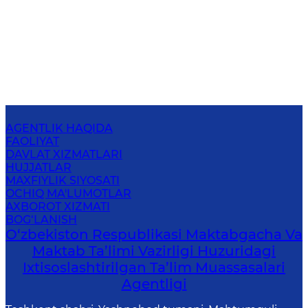
AGENTLIK HAQIDA
FAOLIYAT
DAVLAT XIZMATLARI
HUJJATLAR
MAXFIYLIK SIYOSATI
OCHIQ MA'LUMOTLAR
AXBOROT XIZMATI
BOG‘LANISH
O‘zbekiston Respublikasi Maktabgacha Va
Maktab Ta’limi Vazirligi Huzuridagi
Ixtisoslashtirilgan Ta’lim Muassasalari
Agentligi