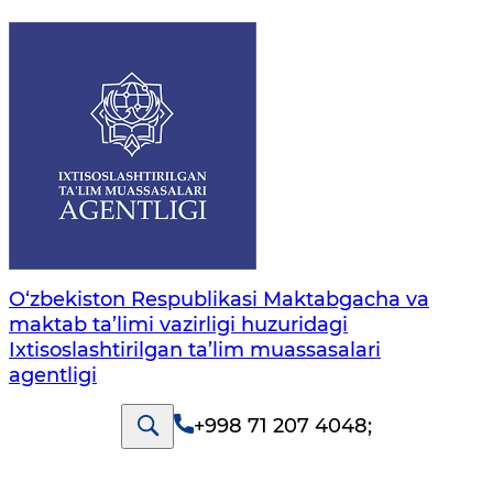
O‘zbekiston Respublikasi Maktabgacha va
maktab ta’limi vazirligi huzuridagi
Ixtisoslashtirilgan ta’lim muassasalari
agentligi
+998 71 207 4048
;