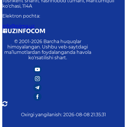
Toshkent shahri, Yashnobod tumani, Mahtumquli
ko‘chasi, 114A
Elektron pochta
:
info@piima.uz
© 2001-
2026
Barcha huquqlar
himoyalangan. Ushbu veb-saytdagi
ma’lumotlardan foydalanganda havola
ko‘rsatilishi shart.
Oxirgi yangilanish
:
2026-08-08 21:35:31