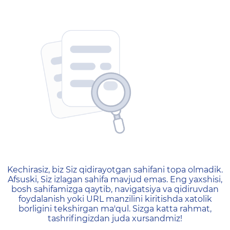
404 — Страница не найд
Kechirasiz, biz Siz qidirayotgan sahifani topa olmadik.
Afsuski, Siz izlagan sahifa mavjud emas. Eng yaxshisi,
bosh sahifamizga qaytib, navigatsiya va qidiruvdan
foydalanish yoki URL manzilini kiritishda xatolik
borligini tekshirgan ma'qul. Sizga katta rahmat,
tashrifingizdan juda xursandmiz!