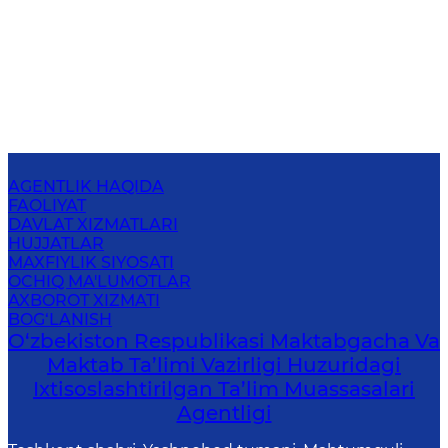
AGENTLIK HAQIDA
FAOLIYAT
DAVLAT XIZMATLARI
HUJJATLAR
MAXFIYLIK SIYOSATI
OCHIQ MA'LUMOTLAR
AXBOROT XIZMATI
BOG‘LANISH
O‘zbekiston Respublikasi Maktabgacha Va
Maktab Ta’limi Vazirligi Huzuridagi
Ixtisoslashtirilgan Ta’lim Muassasalari
Agentligi