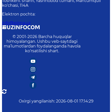
Toshkent shahri, Yashnobod tumani, Mahtumquli
ko‘chasi, 114A
Elektron pochta
:
info@piima.uz
© 2001-
2026
Barcha huquqlar
himoyalangan. Ushbu veb-saytdagi
ma’lumotlardan foydalanganda havola
ko‘rsatilishi shart.
Oxirgi yangilanish
:
2026-08-01 17:14:29