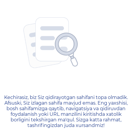
404 — Страница не найд
Kechirasiz, biz Siz qidirayotgan sahifani topa olmadik.
Afsuski, Siz izlagan sahifa mavjud emas. Eng yaxshisi,
bosh sahifamizga qaytib, navigatsiya va qidiruvdan
foydalanish yoki URL manzilini kiritishda xatolik
borligini tekshirgan ma'qul. Sizga katta rahmat,
tashrifingizdan juda xursandmiz!