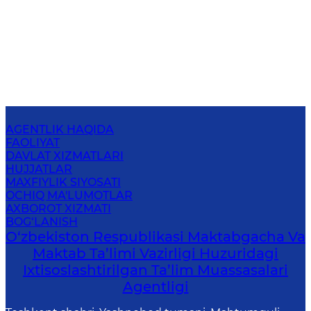
AGENTLIK HAQIDA
FAOLIYAT
DAVLAT XIZMATLARI
HUJJATLAR
MAXFIYLIK SIYOSATI
OCHIQ MA'LUMOTLAR
AXBOROT XIZMATI
BOG‘LANISH
O‘zbekiston Respublikasi Maktabgacha Va
Maktab Ta’limi Vazirligi Huzuridagi
Ixtisoslashtirilgan Ta’lim Muassasalari
Agentligi