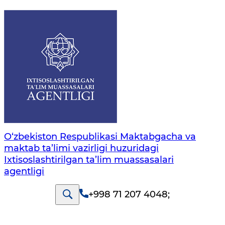
O‘zbekiston Respublikasi Maktabgacha va
maktab ta’limi vazirligi huzuridagi
Ixtisoslashtirilgan ta’lim muassasalari
agentligi
+998 71 207 4048
;