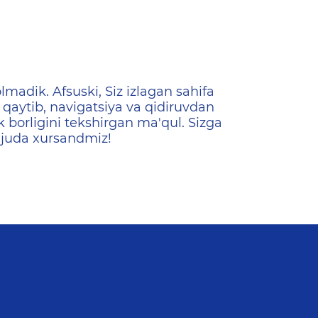
ена
lmadik. Afsuski, Siz izlagan sahifa
qaytib, navigatsiya va qidiruvdan
k borligini tekshirgan ma'qul. Sizga
 juda xursandmiz!