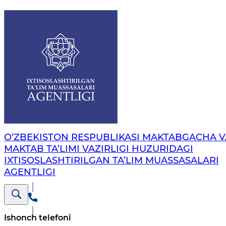
O‘ZBEKISTON RESPUBLIKASI MAKTABGACHA V
MAKTAB TA’LIMI VAZIRLIGI HUZURIDAGI
IXTISOSLASHTIRILGAN TA’LIM MUASSASALARI
AGENTLIGI
Ishonch telefoni