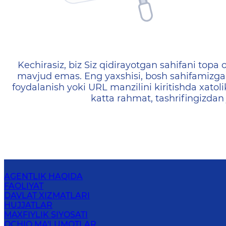
404 — Страница не найд
Kechirasiz, biz Siz qidirayotgan sahifani topa o
mavjud emas. Eng yaxshisi, bosh sahifamizga 
foydalanish yoki URL manzilini kiritishda xatoli
katta rahmat, tashrifingizdan
AGENTLIK HAQIDA
FAOLIYAT
DAVLAT XIZMATLARI
HUJJATLAR
MAXFIYLIK SIYOSATI
OCHIQ MA'LUMOTLAR