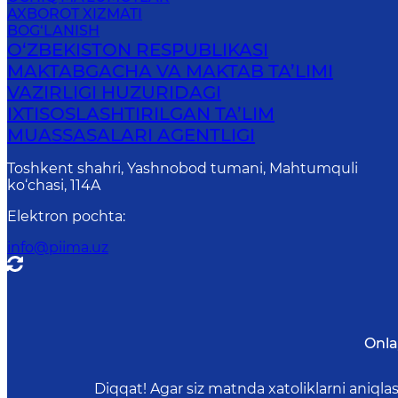
AXBOROT XIZMATI
BOG‘LANISH
O‘ZBEKISTON RESPUBLIKASI
MAKTABGACHA VA MAKTAB TA’LIMI
VAZIRLIGI HUZURIDAGI
IXTISOSLASHTIRILGAN TA’LIM
MUASSASALARI AGENTLIGI
Toshkent shahri, Yashnobod tumani, Mahtumquli
ko‘chasi, 114A
Elektron pochta
:
info@piima.uz
Onla
Diqqat! Agar siz matnda xatoliklarni aniql