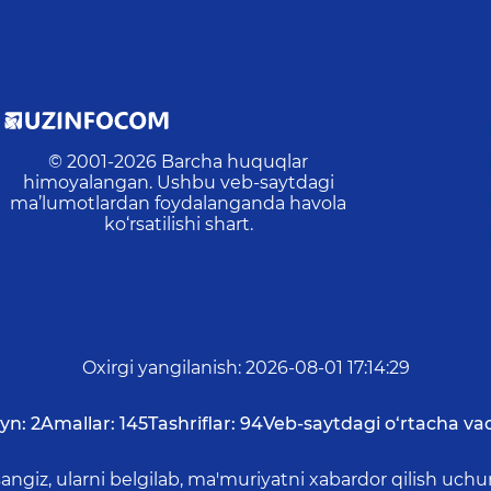
© 2001-
2026
Barcha huquqlar
himoyalangan. Ushbu veb-saytdagi
ma’lumotlardan foydalanganda havola
ko‘rsatilishi shart.
Oxirgi yangilanish
:
2026-08-01 17:14:29
yn:
2
Amallar:
145
Tashriflar:
94
Veb-saytdagi o‘rtacha vaq
asangiz, ularni belgilab, ma'muriyatni xabardor qilish 