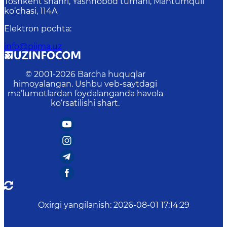
Toshkent shahri, Yashnobod tumani, Mahtumquli
ko‘chasi, 114A
Elektron pochta
:
info@piima.uz
© 2001-
2026
Barcha huquqlar
himoyalangan. Ushbu veb-saytdagi
ma’lumotlardan foydalanganda havola
ko‘rsatilishi shart.
Oxirgi yangilanish
:
2026-08-01 17:14:29