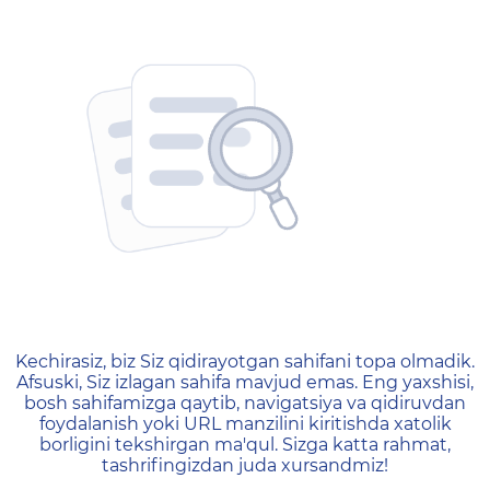
404 — Страница не найд
Kechirasiz, biz Siz qidirayotgan sahifani topa olmadik.
Afsuski, Siz izlagan sahifa mavjud emas. Eng yaxshisi,
bosh sahifamizga qaytib, navigatsiya va qidiruvdan
foydalanish yoki URL manzilini kiritishda xatolik
borligini tekshirgan ma'qul. Sizga katta rahmat,
tashrifingizdan juda xursandmiz!