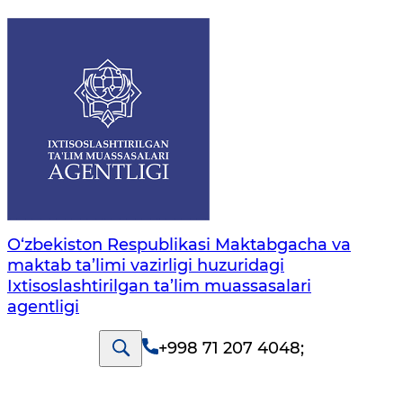
O‘zbekiston Respublikasi Maktabgacha va
maktab ta’limi vazirligi huzuridagi
Ixtisoslashtirilgan ta’lim muassasalari
agentligi
+998 71 207 4048
;