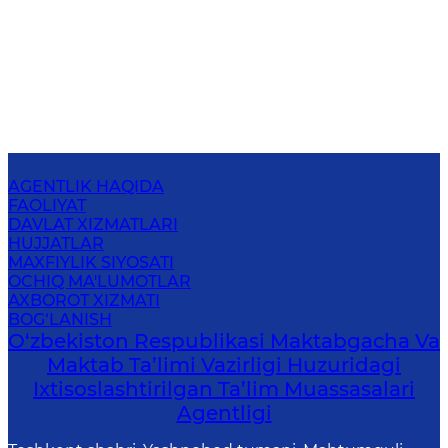
AGENTLIK HAQIDA
FAOLIYAT
DAVLAT XIZMATLARI
HUJJATLAR
MAXFIYLIK SIYOSATI
OCHIQ MA'LUMOTLAR
AXBOROT XIZMATI
BOG‘LANISH
O‘zbekiston Respublikasi Maktabgacha Va
Maktab Ta’limi Vazirligi Huzuridagi
Ixtisoslashtirilgan Ta’lim Muassasalari
Agentligi