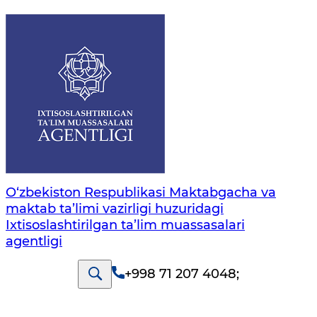
O‘zbekiston Respublikasi Maktabgacha va
maktab ta’limi vazirligi huzuridagi
Ixtisoslashtirilgan ta’lim muassasalari
agentligi
+998 71 207 4048
;