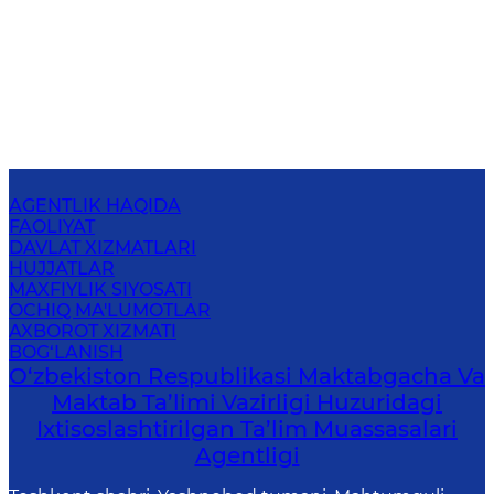
AGENTLIK HAQIDA
FAOLIYAT
DAVLAT XIZMATLARI
HUJJATLAR
MAXFIYLIK SIYOSATI
OCHIQ MA'LUMOTLAR
AXBOROT XIZMATI
BOG‘LANISH
O‘zbekiston Respublikasi Maktabgacha Va
Maktab Ta’limi Vazirligi Huzuridagi
Ixtisoslashtirilgan Ta’lim Muassasalari
Agentligi