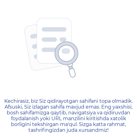
404 — Страница не найд
Kechirasiz, biz Siz qidirayotgan sahifani topa olmadik.
Afsuski, Siz izlagan sahifa mavjud emas. Eng yaxshisi,
bosh sahifamizga qaytib, navigatsiya va qidiruvdan
foydalanish yoki URL manzilini kiritishda xatolik
borligini tekshirgan ma'qul. Sizga katta rahmat,
tashrifingizdan juda xursandmiz!