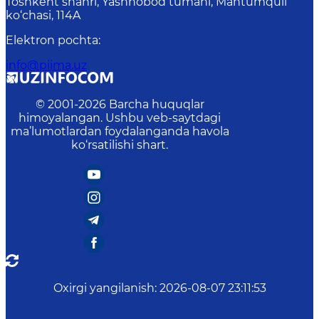
Toshkent shahri, Yashnobod tumani, Mahtumquli
ko‘chasi, 114A
Elektron pochta
:
info@piima.uz
© 2001-
2026
Barcha huquqlar
himoyalangan. Ushbu veb-saytdagi
ma’lumotlardan foydalanganda havola
ko‘rsatilishi shart.
Oxirgi yangilanish
:
2026-08-07 23:11:53