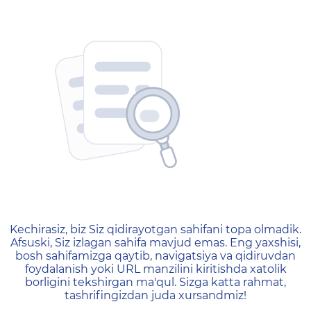
404 — Страница не найд
Kechirasiz, biz Siz qidirayotgan sahifani topa olmadik.
Afsuski, Siz izlagan sahifa mavjud emas. Eng yaxshisi,
bosh sahifamizga qaytib, navigatsiya va qidiruvdan
foydalanish yoki URL manzilini kiritishda xatolik
borligini tekshirgan ma'qul. Sizga katta rahmat,
tashrifingizdan juda xursandmiz!