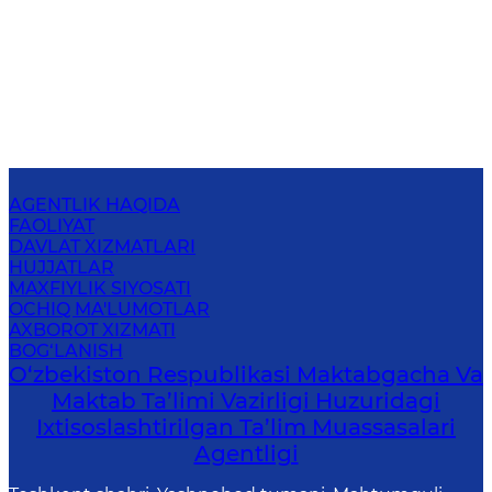
AGENTLIK HAQIDA
FAOLIYAT
DAVLAT XIZMATLARI
HUJJATLAR
MAXFIYLIK SIYOSATI
OCHIQ MA'LUMOTLAR
AXBOROT XIZMATI
BOG‘LANISH
O‘zbekiston Respublikasi Maktabgacha Va
Maktab Ta’limi Vazirligi Huzuridagi
Ixtisoslashtirilgan Ta’lim Muassasalari
Agentligi