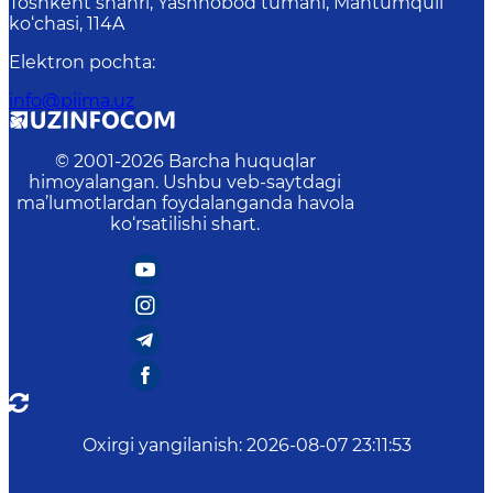
Toshkent shahri, Yashnobod tumani, Mahtumquli
ko‘chasi, 114A
Elektron pochta
:
info@piima.uz
© 2001-
2026
Barcha huquqlar
himoyalangan. Ushbu veb-saytdagi
ma’lumotlardan foydalanganda havola
ko‘rsatilishi shart.
Oxirgi yangilanish
:
2026-08-07 23:11:53