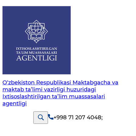
O‘zbekiston Respublikasi Maktabgacha va
maktab ta’limi vazirligi huzuridagi
Ixtisoslashtirilgan ta’lim muassasalari
agentligi
+998 71 207 4048
;