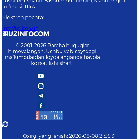
Toshkent shahri, Yashnobod tumani, Mahtumquli
ko‘chasi, 114A
Elektron pochta
:
info@piima.uz
© 2001-
2026
Barcha huquqlar
himoyalangan. Ushbu veb-saytdagi
ma’lumotlardan foydalanganda havola
ko‘rsatilishi shart.
Oxirgi yangilanish
:
2026-08-08 21:35:31