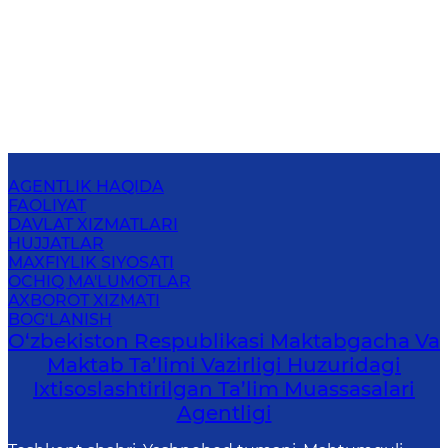
AGENTLIK HAQIDA
FAOLIYAT
DAVLAT XIZMATLARI
HUJJATLAR
MAXFIYLIK SIYOSATI
OCHIQ MA'LUMOTLAR
AXBOROT XIZMATI
BOG‘LANISH
O‘zbekiston Respublikasi Maktabgacha Va
Maktab Ta’limi Vazirligi Huzuridagi
Ixtisoslashtirilgan Ta’lim Muassasalari
Agentligi