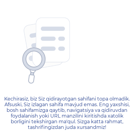
404 — Страница не найд
Kechirasiz, biz Siz qidirayotgan sahifani topa olmadik.
Afsuski, Siz izlagan sahifa mavjud emas. Eng yaxshisi,
bosh sahifamizga qaytib, navigatsiya va qidiruvdan
foydalanish yoki URL manzilini kiritishda xatolik
borligini tekshirgan ma'qul. Sizga katta rahmat,
tashrifingizdan juda xursandmiz!