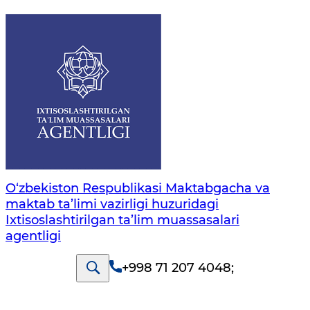
O‘zbekiston Respublikasi Maktabgacha va
maktab ta’limi vazirligi huzuridagi
Ixtisoslashtirilgan ta’lim muassasalari
agentligi
+998 71 207 4048
;