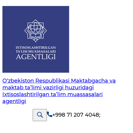
O‘zbekiston Respublikasi Maktabgacha va
maktab ta’limi vazirligi huzuridagi
Ixtisoslashtirilgan ta’lim muassasalari
agentligi
+998 71 207 4048
;