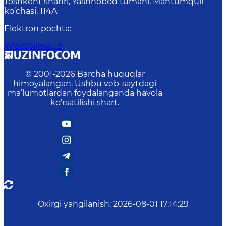
Toshkent shahri, Yashnobod tumani, Mahtumquli
ko‘chasi, 114A
Elektron pochta
:
info@piima.uz
© 2001-
2026
Barcha huquqlar
himoyalangan. Ushbu veb-saytdagi
ma’lumotlardan foydalanganda havola
ko‘rsatilishi shart.
Oxirgi yangilanish
:
2026-08-01 17:14:29