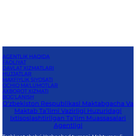
AGENTLIK HAQIDA
FAOLIYAT
DAVLAT XIZMATLARI
HUJJATLAR
MAXFIYLIK SIYOSATI
OCHIQ MA'LUMOTLAR
AXBOROT XIZMATI
BOG‘LANISH
O‘zbekiston Respublikasi Maktabgacha Va
Maktab Ta’limi Vazirligi Huzuridagi
Ixtisoslashtirilgan Ta’lim Muassasalari
Agentligi