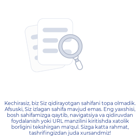
404 — Страница не найд
Kechirasiz, biz Siz qidirayotgan sahifani topa olmadik.
Afsuski, Siz izlagan sahifa mavjud emas. Eng yaxshisi,
bosh sahifamizga qaytib, navigatsiya va qidiruvdan
foydalanish yoki URL manzilini kiritishda xatolik
borligini tekshirgan ma'qul. Sizga katta rahmat,
tashrifingizdan juda xursandmiz!