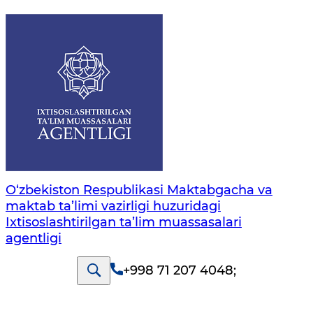
O‘zbekiston Respublikasi Maktabgacha va
maktab ta’limi vazirligi huzuridagi
Ixtisoslashtirilgan ta’lim muassasalari
agentligi
+998 71 207 4048
;