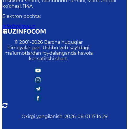
Toshkent shahri, Yashnobod tumani, Mahtumquli
ko‘chasi, 114A
Elektron pochta
:
info@piima.uz
© 2001-
2026
Barcha huquqlar
himoyalangan. Ushbu veb-saytdagi
ma’lumotlardan foydalanganda havola
ko‘rsatilishi shart.
Oxirgi yangilanish
:
2026-08-01 17:14:29