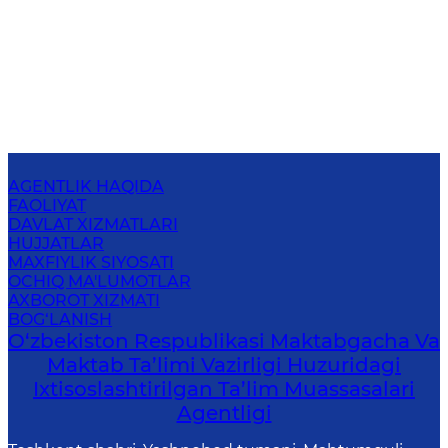
AGENTLIK HAQIDA
FAOLIYAT
DAVLAT XIZMATLARI
HUJJATLAR
MAXFIYLIK SIYOSATI
OCHIQ MA'LUMOTLAR
AXBOROT XIZMATI
BOG‘LANISH
O‘zbekiston Respublikasi Maktabgacha Va
Maktab Ta’limi Vazirligi Huzuridagi
Ixtisoslashtirilgan Ta’lim Muassasalari
Agentligi