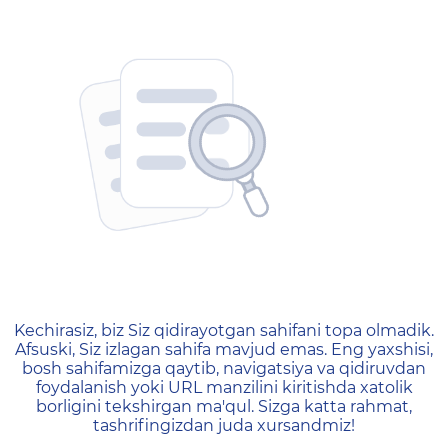
404 — Страница не найд
Kechirasiz, biz Siz qidirayotgan sahifani topa olmadik.
Afsuski, Siz izlagan sahifa mavjud emas. Eng yaxshisi,
bosh sahifamizga qaytib, navigatsiya va qidiruvdan
foydalanish yoki URL manzilini kiritishda xatolik
borligini tekshirgan ma'qul. Sizga katta rahmat,
tashrifingizdan juda xursandmiz!