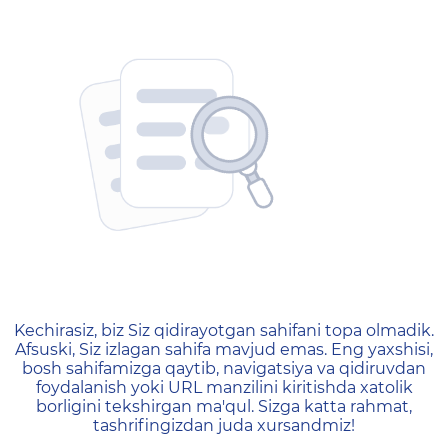
404 — Страница не найд
Kechirasiz, biz Siz qidirayotgan sahifani topa olmadik.
Afsuski, Siz izlagan sahifa mavjud emas. Eng yaxshisi,
bosh sahifamizga qaytib, navigatsiya va qidiruvdan
foydalanish yoki URL manzilini kiritishda xatolik
borligini tekshirgan ma'qul. Sizga katta rahmat,
tashrifingizdan juda xursandmiz!