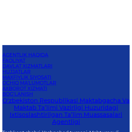
AGENTLIK HAQIDA
FAOLIYAT
DAVLAT XIZMATLARI
HUJJATLAR
MAXFIYLIK SIYOSATI
OCHIQ MA'LUMOTLAR
AXBOROT XIZMATI
BOG‘LANISH
O‘zbekiston Respublikasi Maktabgacha Va
Maktab Ta’limi Vazirligi Huzuridagi
Ixtisoslashtirilgan Ta’lim Muassasalari
Agentligi