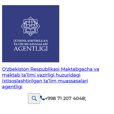
O‘zbekiston Respublikasi Maktabgacha va
maktab ta’limi vazirligi huzuridagi
Ixtisoslashtirilgan ta’lim muassasalari
agentligi
+998 71 207 4048
;