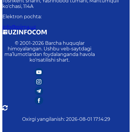
Toshkent shahri, Yashnobod tumani, Mahtumquli
ko‘chasi, 114A
Elektron pochta
:
info@piima.uz
© 2001-
2026
Barcha huquqlar
himoyalangan. Ushbu veb-saytdagi
ma’lumotlardan foydalanganda havola
ko‘rsatilishi shart.
Oxirgi yangilanish
:
2026-08-01 17:14:29