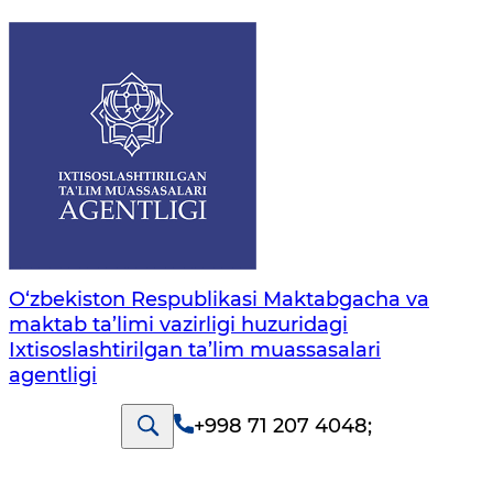
O‘zbekiston Respublikasi Maktabgacha va
maktab ta’limi vazirligi huzuridagi
Ixtisoslashtirilgan ta’lim muassasalari
agentligi
+998 71 207 4048
;