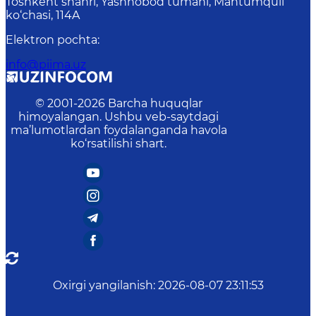
Toshkent shahri, Yashnobod tumani, Mahtumquli
ko‘chasi, 114A
Elektron pochta
:
info@piima.uz
© 2001-
2026
Barcha huquqlar
himoyalangan. Ushbu veb-saytdagi
ma’lumotlardan foydalanganda havola
ko‘rsatilishi shart.
Oxirgi yangilanish
:
2026-08-07 23:11:53