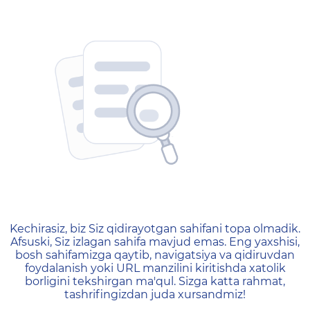
404 — Страница не найд
Kechirasiz, biz Siz qidirayotgan sahifani topa olmadik.
Afsuski, Siz izlagan sahifa mavjud emas. Eng yaxshisi,
bosh sahifamizga qaytib, navigatsiya va qidiruvdan
foydalanish yoki URL manzilini kiritishda xatolik
borligini tekshirgan ma'qul. Sizga katta rahmat,
tashrifingizdan juda xursandmiz!