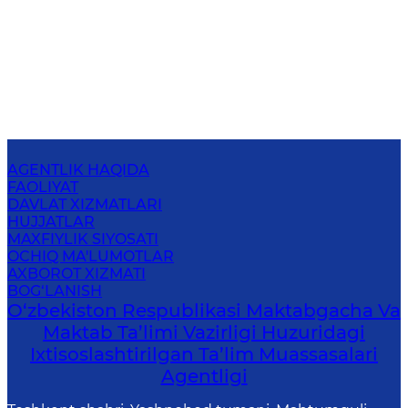
AGENTLIK HAQIDA
FAOLIYAT
DAVLAT XIZMATLARI
HUJJATLAR
MAXFIYLIK SIYOSATI
OCHIQ MA'LUMOTLAR
AXBOROT XIZMATI
BOG‘LANISH
O‘zbekiston Respublikasi Maktabgacha Va
Maktab Ta’limi Vazirligi Huzuridagi
Ixtisoslashtirilgan Ta’lim Muassasalari
Agentligi