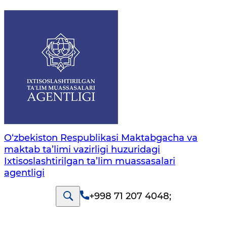
O‘zbekiston Respublikasi Maktabgacha va
maktab ta’limi vazirligi huzuridagi
Ixtisoslashtirilgan ta’lim muassasalari
agentligi
+998 71 207 4048
;