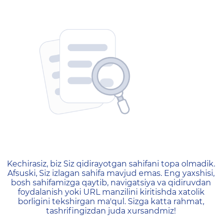
404 — Страница не найд
Kechirasiz, biz Siz qidirayotgan sahifani topa olmadik.
Afsuski, Siz izlagan sahifa mavjud emas. Eng yaxshisi,
bosh sahifamizga qaytib, navigatsiya va qidiruvdan
foydalanish yoki URL manzilini kiritishda xatolik
borligini tekshirgan ma'qul. Sizga katta rahmat,
tashrifingizdan juda xursandmiz!