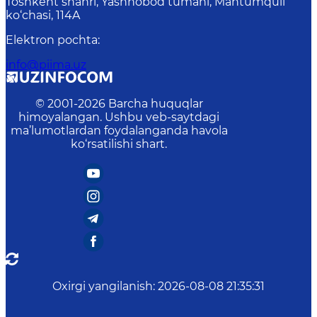
Toshkent shahri, Yashnobod tumani, Mahtumquli
ko‘chasi, 114A
Elektron pochta
:
info@piima.uz
© 2001-
2026
Barcha huquqlar
himoyalangan. Ushbu veb-saytdagi
ma’lumotlardan foydalanganda havola
ko‘rsatilishi shart.
Oxirgi yangilanish
:
2026-08-08 21:35:31