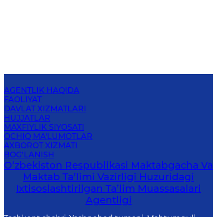
AGENTLIK HAQIDA
FAOLIYAT
DAVLAT XIZMATLARI
HUJJATLAR
MAXFIYLIK SIYOSATI
OCHIQ MA'LUMOTLAR
AXBOROT XIZMATI
BOG‘LANISH
O‘zbekiston Respublikasi Maktabgacha Va
Maktab Ta’limi Vazirligi Huzuridagi
Ixtisoslashtirilgan Ta’lim Muassasalari
Agentligi