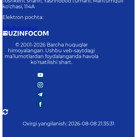
Toshkent shahri, Yashnobod tumani, Mahtumquli
ko‘chasi, 114A
Elektron pochta
:
info@piima.uz
© 2001-
2026
Barcha huquqlar
himoyalangan. Ushbu veb-saytdagi
ma’lumotlardan foydalanganda havola
ko‘rsatilishi shart.
Oxirgi yangilanish
:
2026-08-08 21:35:31