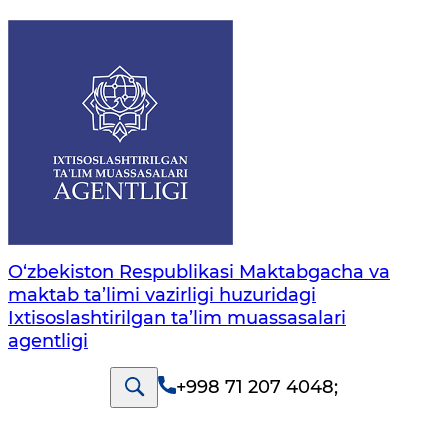
O‘zbekiston Respublikasi Maktabgacha va
maktab ta’limi vazirligi huzuridagi
Ixtisoslashtirilgan ta’lim muassasalari
agentligi
+998 71 207 4048
;