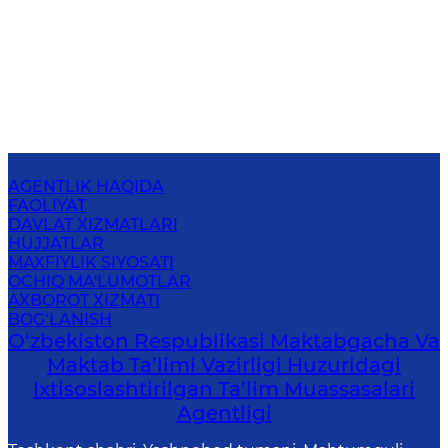
AGENTLIK HAQIDA
FAOLIYAT
DAVLAT XIZMATLARI
HUJJATLAR
MAXFIYLIK SIYOSATI
OCHIQ MA'LUMOTLAR
AXBOROT XIZMATI
BOG‘LANISH
O‘zbekiston Respublikasi Maktabgacha Va
Maktab Ta’limi Vazirligi Huzuridagi
Ixtisoslashtirilgan Ta’lim Muassasalari
Agentligi