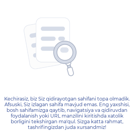
404 — Страница не найд
Kechirasiz, biz Siz qidirayotgan sahifani topa olmadik.
Afsuski, Siz izlagan sahifa mavjud emas. Eng yaxshisi,
bosh sahifamizga qaytib, navigatsiya va qidiruvdan
foydalanish yoki URL manzilini kiritishda xatolik
borligini tekshirgan ma'qul. Sizga katta rahmat,
tashrifingizdan juda xursandmiz!