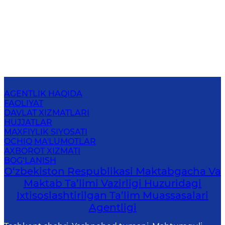
AGENTLIK HAQIDA
FAOLIYAT
DAVLAT XIZMATLARI
HUJJATLAR
MAXFIYLIK SIYOSATI
OCHIQ MA'LUMOTLAR
AXBOROT XIZMATI
BOG‘LANISH
O‘zbekiston Respublikasi Maktabgacha Va
Maktab Ta’limi Vazirligi Huzuridagi
Ixtisoslashtirilgan Ta’lim Muassasalari
Agentligi