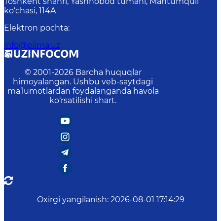
Toshkent shahri, Yashnobod tumani, Mahtumquli
ko‘chasi, 114A
Elektron pochta
:
info@piima.uz
© 2001-
2026
Barcha huquqlar
himoyalangan. Ushbu veb-saytdagi
ma’lumotlardan foydalanganda havola
ko‘rsatilishi shart.
Oxirgi yangilanish
:
2026-08-01 17:14:29