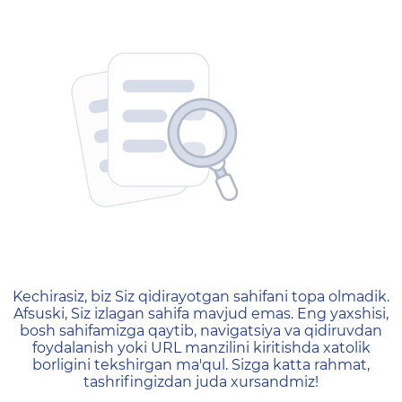
404 — Страница не найд
Kechirasiz, biz Siz qidirayotgan sahifani topa olmadik.
Afsuski, Siz izlagan sahifa mavjud emas. Eng yaxshisi,
bosh sahifamizga qaytib, navigatsiya va qidiruvdan
foydalanish yoki URL manzilini kiritishda xatolik
borligini tekshirgan ma'qul. Sizga katta rahmat,
tashrifingizdan juda xursandmiz!