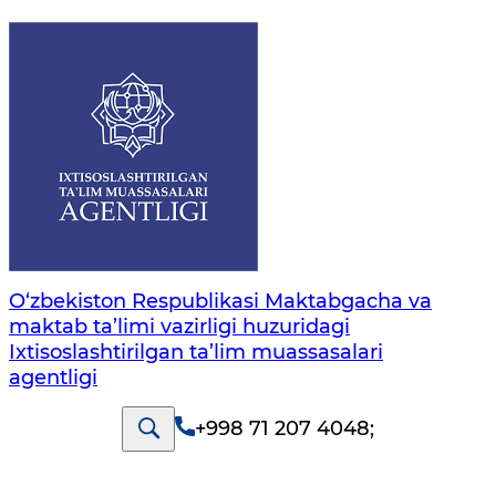
O‘zbekiston Respublikasi Maktabgacha va
maktab ta’limi vazirligi huzuridagi
Ixtisoslashtirilgan ta’lim muassasalari
agentligi
+998 71 207 4048
;