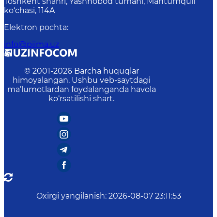
Toshkent shahri, Yashnobod tumani, Mahtumquli
ko‘chasi, 114A
Elektron pochta
:
info@piima.uz
© 2001-
2026
Barcha huquqlar
himoyalangan. Ushbu veb-saytdagi
ma’lumotlardan foydalanganda havola
ko‘rsatilishi shart.
Oxirgi yangilanish
:
2026-08-07 23:11:53