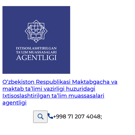
O‘zbekiston Respublikasi Maktabgacha va
maktab ta’limi vazirligi huzuridagi
Ixtisoslashtirilgan ta’lim muassasalari
agentligi
+998 71 207 4048
;