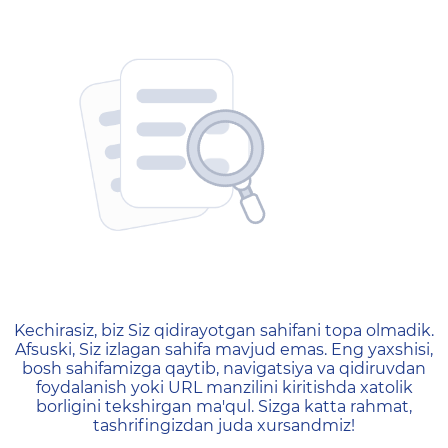
404 — Страница не найд
Kechirasiz, biz Siz qidirayotgan sahifani topa olmadik.
Afsuski, Siz izlagan sahifa mavjud emas. Eng yaxshisi,
bosh sahifamizga qaytib, navigatsiya va qidiruvdan
foydalanish yoki URL manzilini kiritishda xatolik
borligini tekshirgan ma'qul. Sizga katta rahmat,
tashrifingizdan juda xursandmiz!