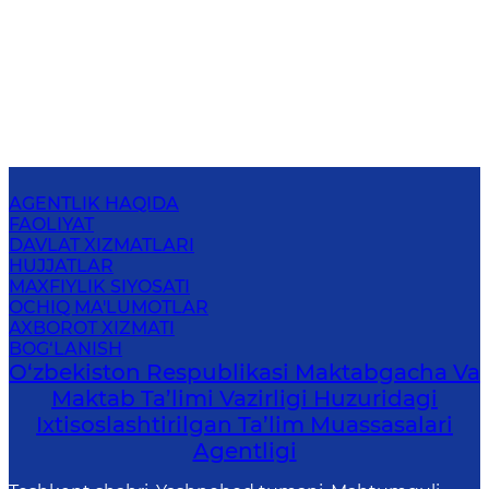
AGENTLIK HAQIDA
FAOLIYAT
DAVLAT XIZMATLARI
HUJJATLAR
MAXFIYLIK SIYOSATI
OCHIQ MA'LUMOTLAR
AXBOROT XIZMATI
BOG‘LANISH
O‘zbekiston Respublikasi Maktabgacha Va
Maktab Ta’limi Vazirligi Huzuridagi
Ixtisoslashtirilgan Ta’lim Muassasalari
Agentligi