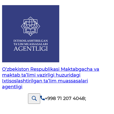
O‘zbekiston Respublikasi Maktabgacha va
maktab ta’limi vazirligi huzuridagi
Ixtisoslashtirilgan ta’lim muassasalari
agentligi
+998 71 207 4048
;