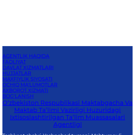
AGENTLIK HAQIDA
FAOLIYAT
DAVLAT XIZMATLARI
HUJJATLAR
MAXFIYLIK SIYOSATI
OCHIQ MA'LUMOTLAR
AXBOROT XIZMATI
BOG‘LANISH
O‘zbekiston Respublikasi Maktabgacha Va
Maktab Ta’limi Vazirligi Huzuridagi
Ixtisoslashtirilgan Ta’lim Muassasalari
Agentligi