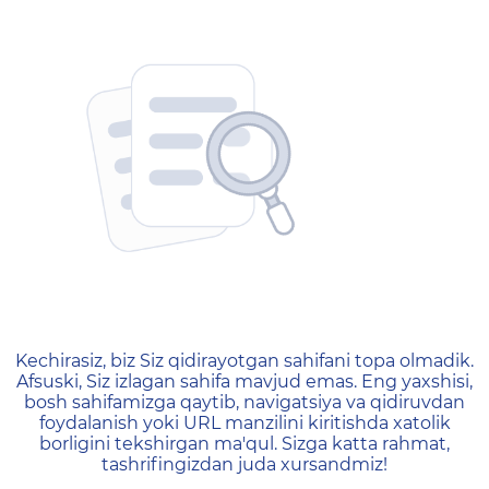
404 — Страница не найд
Kechirasiz, biz Siz qidirayotgan sahifani topa olmadik.
Afsuski, Siz izlagan sahifa mavjud emas. Eng yaxshisi,
bosh sahifamizga qaytib, navigatsiya va qidiruvdan
foydalanish yoki URL manzilini kiritishda xatolik
borligini tekshirgan ma'qul. Sizga katta rahmat,
tashrifingizdan juda xursandmiz!