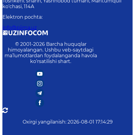
Toshkent shahri, Yashnobod tumani, Mahtumquli
ko‘chasi, 114A
Elektron pochta
:
info@piima.uz
© 2001-
2026
Barcha huquqlar
himoyalangan. Ushbu veb-saytdagi
ma’lumotlardan foydalanganda havola
ko‘rsatilishi shart.
Oxirgi yangilanish
:
2026-08-01 17:14:29