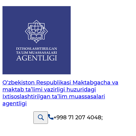
O‘zbekiston Respublikasi Maktabgacha va
maktab ta’limi vazirligi huzuridagi
Ixtisoslashtirilgan ta’lim muassasalari
agentligi
+998 71 207 4048
;