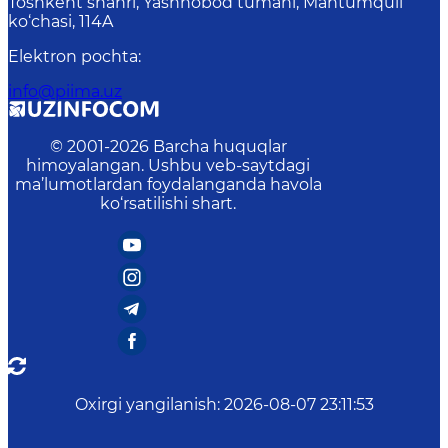
Toshkent shahri, Yashnobod tumani, Mahtumquli
ko‘chasi, 114A
Elektron pochta
:
info@piima.uz
© 2001-
2026
Barcha huquqlar
himoyalangan. Ushbu veb-saytdagi
ma’lumotlardan foydalanganda havola
ko‘rsatilishi shart.
Oxirgi yangilanish
:
2026-08-07 23:11:53