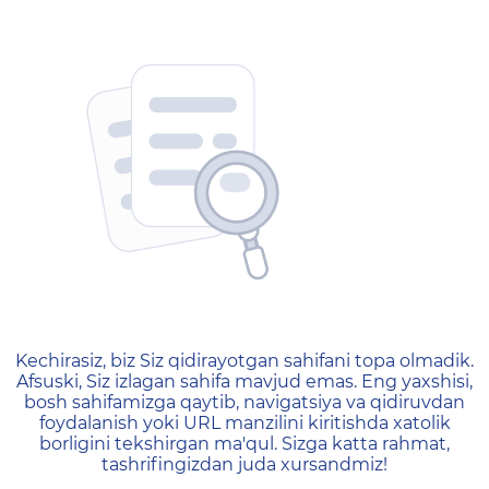
404 — Страница не найд
Kechirasiz, biz Siz qidirayotgan sahifani topa olmadik.
Afsuski, Siz izlagan sahifa mavjud emas. Eng yaxshisi,
bosh sahifamizga qaytib, navigatsiya va qidiruvdan
foydalanish yoki URL manzilini kiritishda xatolik
borligini tekshirgan ma'qul. Sizga katta rahmat,
tashrifingizdan juda xursandmiz!