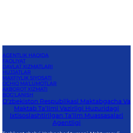
AGENTLIK HAQIDA
FAOLIYAT
DAVLAT XIZMATLARI
HUJJATLAR
MAXFIYLIK SIYOSATI
OCHIQ MA'LUMOTLAR
AXBOROT XIZMATI
BOG‘LANISH
O‘zbekiston Respublikasi Maktabgacha Va
Maktab Ta’limi Vazirligi Huzuridagi
Ixtisoslashtirilgan Ta’lim Muassasalari
Agentligi