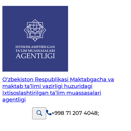
O‘zbekiston Respublikasi Maktabgacha va
maktab ta’limi vazirligi huzuridagi
Ixtisoslashtirilgan ta’lim muassasalari
agentligi
+998 71 207 4048
;