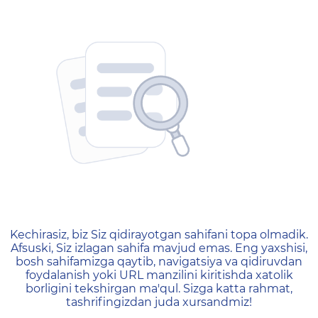
404 — Страница не найд
Kechirasiz, biz Siz qidirayotgan sahifani topa olmadik.
Afsuski, Siz izlagan sahifa mavjud emas. Eng yaxshisi,
bosh sahifamizga qaytib, navigatsiya va qidiruvdan
foydalanish yoki URL manzilini kiritishda xatolik
borligini tekshirgan ma'qul. Sizga katta rahmat,
tashrifingizdan juda xursandmiz!