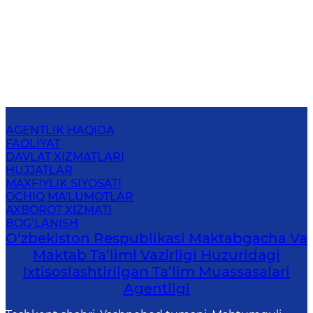
AGENTLIK HAQIDA
FAOLIYAT
DAVLAT XIZMATLARI
HUJJATLAR
MAXFIYLIK SIYOSATI
OCHIQ MA'LUMOTLAR
AXBOROT XIZMATI
BOG‘LANISH
O‘zbekiston Respublikasi Maktabgacha Va
Maktab Ta’limi Vazirligi Huzuridagi
Ixtisoslashtirilgan Ta’lim Muassasalari
Agentligi