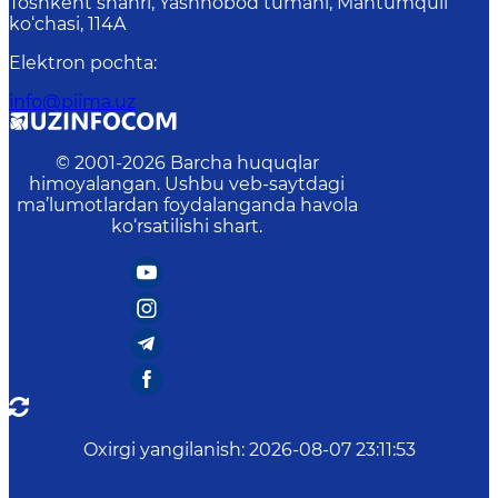
Toshkent shahri, Yashnobod tumani, Mahtumquli
ko‘chasi, 114A
Elektron pochta
:
info@piima.uz
© 2001-
2026
Barcha huquqlar
himoyalangan. Ushbu veb-saytdagi
ma’lumotlardan foydalanganda havola
ko‘rsatilishi shart.
Oxirgi yangilanish
:
2026-08-07 23:11:53