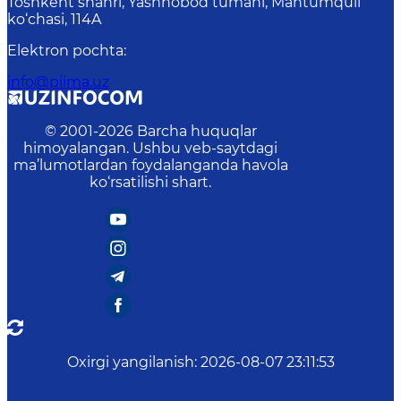
Toshkent shahri, Yashnobod tumani, Mahtumquli
ko‘chasi, 114A
Elektron pochta
:
info@piima.uz
© 2001-
2026
Barcha huquqlar
himoyalangan. Ushbu veb-saytdagi
ma’lumotlardan foydalanganda havola
ko‘rsatilishi shart.
Oxirgi yangilanish
:
2026-08-07 23:11:53