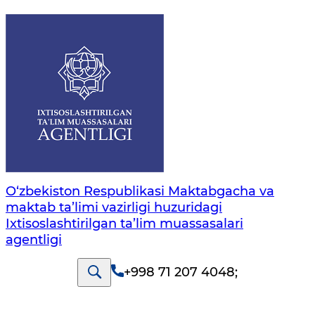
O‘zbekiston Respublikasi Maktabgacha va
maktab ta’limi vazirligi huzuridagi
Ixtisoslashtirilgan ta’lim muassasalari
agentligi
+998 71 207 4048
;