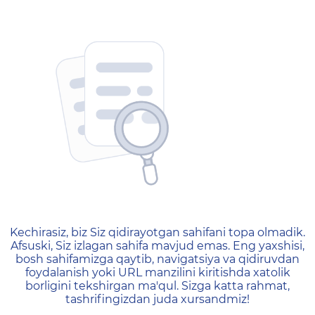
404 — Страница не найд
Kechirasiz, biz Siz qidirayotgan sahifani topa olmadik.
Afsuski, Siz izlagan sahifa mavjud emas. Eng yaxshisi,
bosh sahifamizga qaytib, navigatsiya va qidiruvdan
foydalanish yoki URL manzilini kiritishda xatolik
borligini tekshirgan ma'qul. Sizga katta rahmat,
tashrifingizdan juda xursandmiz!