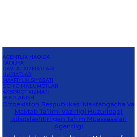
AGENTLIK HAQIDA
FAOLIYAT
DAVLAT XIZMATLARI
HUJJATLAR
MAXFIYLIK SIYOSATI
OCHIQ MA'LUMOTLAR
AXBOROT XIZMATI
BOG‘LANISH
O‘zbekiston Respublikasi Maktabgacha Va
Maktab Ta’limi Vazirligi Huzuridagi
Ixtisoslashtirilgan Ta’lim Muassasalari
Agentligi