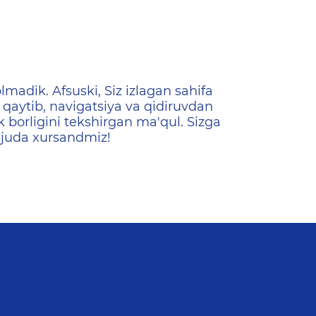
ена
lmadik. Afsuski, Siz izlagan sahifa
qaytib, navigatsiya va qidiruvdan
k borligini tekshirgan ma'qul. Sizga
 juda xursandmiz!