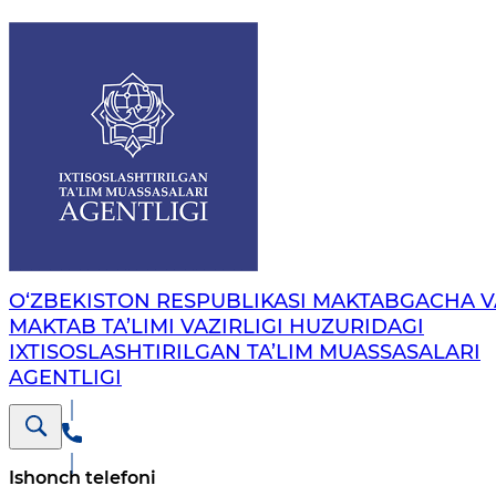
O‘ZBEKISTON RESPUBLIKASI MAKTABGACHA V
MAKTAB TA’LIMI VAZIRLIGI HUZURIDAGI
IXTISOSLASHTIRILGAN TA’LIM MUASSASALARI
AGENTLIGI
Ishonch telefoni