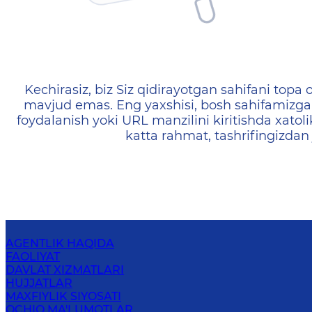
404 — Страница не найд
Kechirasiz, biz Siz qidirayotgan sahifani topa o
mavjud emas. Eng yaxshisi, bosh sahifamizga 
foydalanish yoki URL manzilini kiritishda xatoli
katta rahmat, tashrifingizdan
AGENTLIK HAQIDA
FAOLIYAT
DAVLAT XIZMATLARI
HUJJATLAR
MAXFIYLIK SIYOSATI
OCHIQ MA'LUMOTLAR