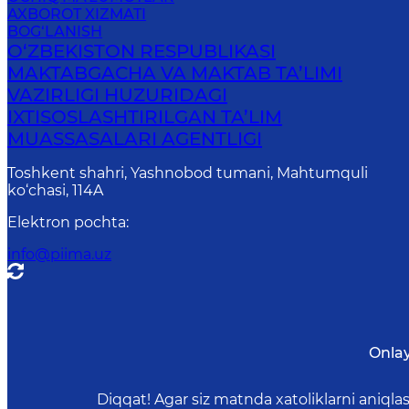
AXBOROT XIZMATI
BOG‘LANISH
O‘ZBEKISTON RESPUBLIKASI
MAKTABGACHA VA MAKTAB TA’LIMI
VAZIRLIGI HUZURIDAGI
IXTISOSLASHTIRILGAN TA’LIM
MUASSASALARI AGENTLIGI
Toshkent shahri, Yashnobod tumani, Mahtumquli
ko‘chasi, 114A
Elektron pochta
:
info@piima.uz
Onla
Diqqat! Agar siz matnda xatoliklarni aniql