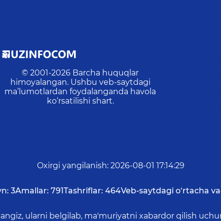
© 2001-
2026
Barcha huquqlar
himoyalangan. Ushbu veb-saytdagi
ma’lumotlardan foydalanganda havola
ko‘rsatilishi shart.
Oxirgi yangilanish
:
2026-08-01 17:14:29
yn:
3
Amallar:
791
Tashriflar:
464
Veb-saytdagi o‘rtacha va
asangiz, ularni belgilab, ma'muriyatni xabardor qilish 