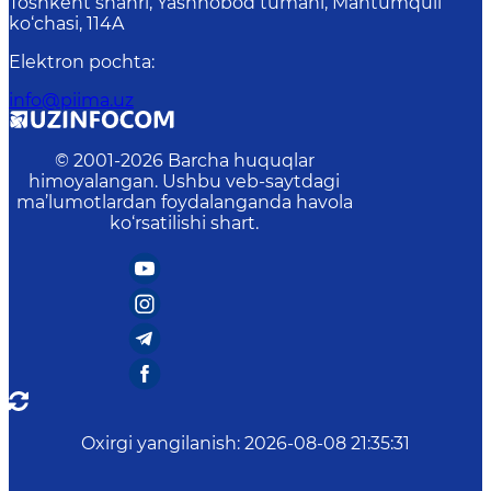
Toshkent shahri, Yashnobod tumani, Mahtumquli
ko‘chasi, 114A
Elektron pochta
:
info@piima.uz
© 2001-
2026
Barcha huquqlar
himoyalangan. Ushbu veb-saytdagi
ma’lumotlardan foydalanganda havola
ko‘rsatilishi shart.
Oxirgi yangilanish
:
2026-08-08 21:35:31