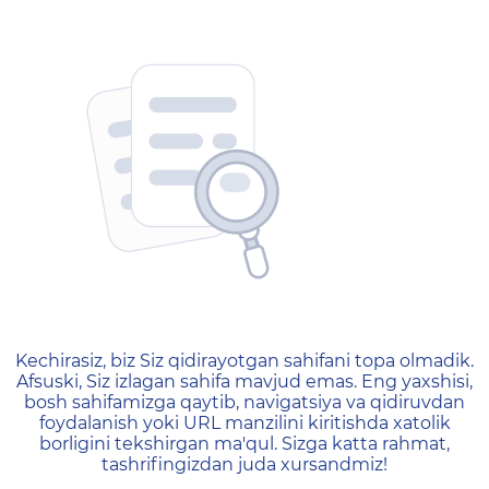
404 — Страница не найд
Kechirasiz, biz Siz qidirayotgan sahifani topa olmadik.
Afsuski, Siz izlagan sahifa mavjud emas. Eng yaxshisi,
bosh sahifamizga qaytib, navigatsiya va qidiruvdan
foydalanish yoki URL manzilini kiritishda xatolik
borligini tekshirgan ma'qul. Sizga katta rahmat,
tashrifingizdan juda xursandmiz!