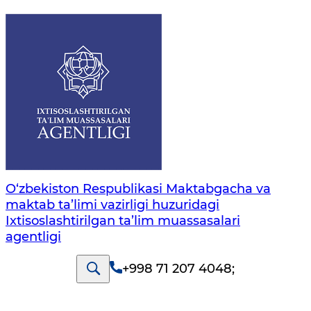
O‘zbekiston Respublikasi Maktabgacha va
maktab ta’limi vazirligi huzuridagi
Ixtisoslashtirilgan ta’lim muassasalari
agentligi
+998 71 207 4048
;