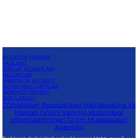
AGENTLIK HAQIDA
FAOLIYAT
DAVLAT XIZMATLARI
HUJJATLAR
MAXFIYLIK SIYOSATI
OCHIQ MA'LUMOTLAR
AXBOROT XIZMATI
BOG‘LANISH
O‘zbekiston Respublikasi Maktabgacha Va
Maktab Ta’limi Vazirligi Huzuridagi
Ixtisoslashtirilgan Ta’lim Muassasalari
Agentligi