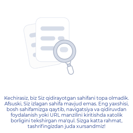
404 — Страница не найд
Kechirasiz, biz Siz qidirayotgan sahifani topa olmadik.
Afsuski, Siz izlagan sahifa mavjud emas. Eng yaxshisi,
bosh sahifamizga qaytib, navigatsiya va qidiruvdan
foydalanish yoki URL manzilini kiritishda xatolik
borligini tekshirgan ma'qul. Sizga katta rahmat,
tashrifingizdan juda xursandmiz!