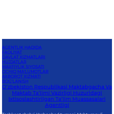
AGENTLIK HAQIDA
FAOLIYAT
DAVLAT XIZMATLARI
HUJJATLAR
MAXFIYLIK SIYOSATI
OCHIQ MA'LUMOTLAR
AXBOROT XIZMATI
BOG‘LANISH
O‘zbekiston Respublikasi Maktabgacha Va
Maktab Ta’limi Vazirligi Huzuridagi
Ixtisoslashtirilgan Ta’lim Muassasalari
Agentligi