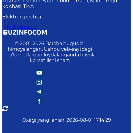
Toshkent shahri, Yashnobod tumani, Mahtumquli
ko‘chasi, 114A
Elektron pochta
:
info@piima.uz
© 2001-
2026
Barcha huquqlar
himoyalangan. Ushbu veb-saytdagi
ma’lumotlardan foydalanganda havola
ko‘rsatilishi shart.
Oxirgi yangilanish
:
2026-08-01 17:14:29