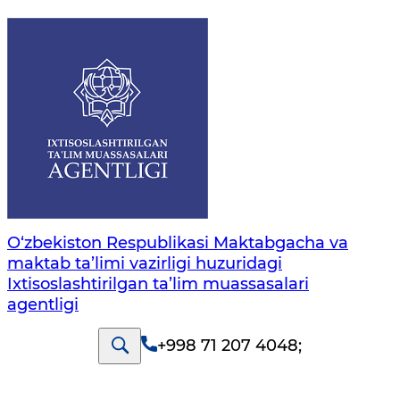
O‘zbekiston Respublikasi Maktabgacha va
maktab ta’limi vazirligi huzuridagi
Ixtisoslashtirilgan ta’lim muassasalari
agentligi
+998 71 207 4048
;