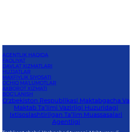
AGENTLIK HAQIDA
FAOLIYAT
DAVLAT XIZMATLARI
HUJJATLAR
MAXFIYLIK SIYOSATI
OCHIQ MA'LUMOTLAR
AXBOROT XIZMATI
BOG‘LANISH
O‘zbekiston Respublikasi Maktabgacha Va
Maktab Ta’limi Vazirligi Huzuridagi
Ixtisoslashtirilgan Ta’lim Muassasalari
Agentligi