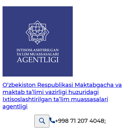
O‘zbekiston Respublikasi Maktabgacha va
maktab ta’limi vazirligi huzuridagi
Ixtisoslashtirilgan ta’lim muassasalari
agentligi
+998 71 207 4048
;