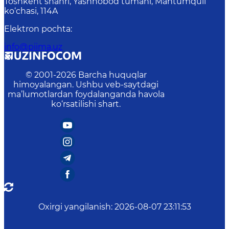
Toshkent shahri, Yashnobod tumani, Mahtumquli
ko‘chasi, 114A
Elektron pochta
:
info@piima.uz
© 2001-
2026
Barcha huquqlar
himoyalangan. Ushbu veb-saytdagi
ma’lumotlardan foydalanganda havola
ko‘rsatilishi shart.
Oxirgi yangilanish
:
2026-08-07 23:11:53