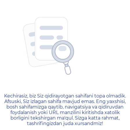
404 — Страница не найд
Kechirasiz, biz Siz qidirayotgan sahifani topa olmadik.
Afsuski, Siz izlagan sahifa mavjud emas. Eng yaxshisi,
bosh sahifamizga qaytib, navigatsiya va qidiruvdan
foydalanish yoki URL manzilini kiritishda xatolik
borligini tekshirgan ma'qul. Sizga katta rahmat,
tashrifingizdan juda xursandmiz!