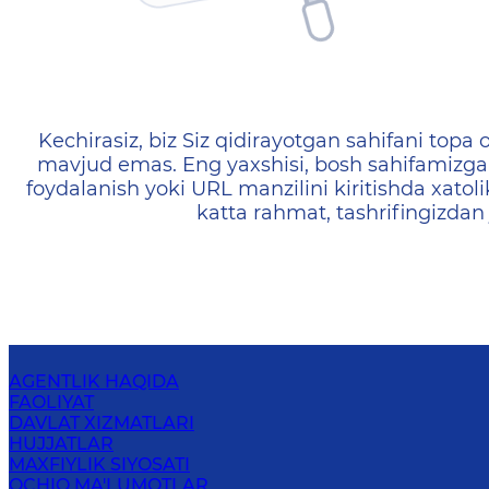
404 — Страница не найд
Kechirasiz, biz Siz qidirayotgan sahifani topa o
mavjud emas. Eng yaxshisi, bosh sahifamizga 
foydalanish yoki URL manzilini kiritishda xatoli
katta rahmat, tashrifingizdan
AGENTLIK HAQIDA
FAOLIYAT
DAVLAT XIZMATLARI
HUJJATLAR
MAXFIYLIK SIYOSATI
OCHIQ MA'LUMOTLAR