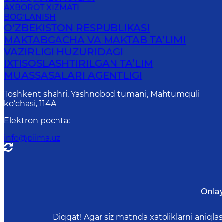
AXBOROT XIZMATI
BOG‘LANISH
O‘ZBEKISTON RESPUBLIKASI
MAKTABGACHA VA MAKTAB TA’LIMI
VAZIRLIGI HUZURIDAGI
IXTISOSLASHTIRILGAN TA’LIM
MUASSASALARI AGENTLIGI
Toshkent shahri, Yashnobod tumani, Mahtumquli
ko‘chasi, 114A
Elektron pochta
:
info@piima.uz
Onla
Diqqat! Agar siz matnda xatoliklarni aniql