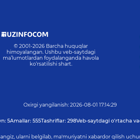
© 2001-
2026
Barcha huquqlar
himoyalangan. Ushbu veb-saytdagi
ma’lumotlardan foydalanganda havola
ko‘rsatilishi shart.
Oxirgi yangilanish
:
2026-08-01 17:14:29
yn:
5
Amallar:
555
Tashriflar:
298
Veb-saytdagi o‘rtacha va
asangiz, ularni belgilab, ma'muriyatni xabardor qilish 