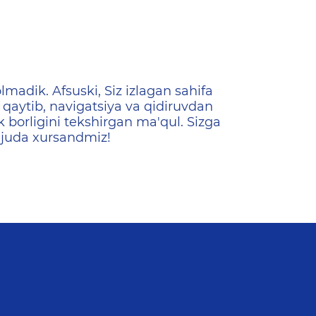
ена
lmadik. Afsuski, Siz izlagan sahifa
qaytib, navigatsiya va qidiruvdan
k borligini tekshirgan ma'qul. Sizga
 juda xursandmiz!