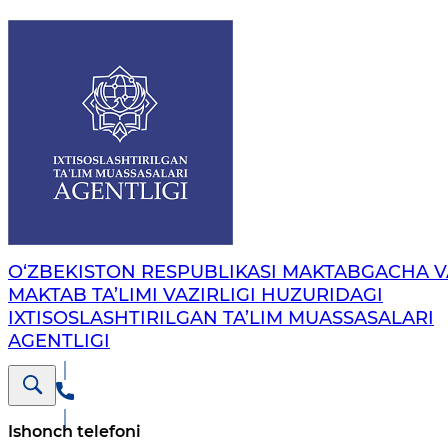
O‘ZBEKISTON RESPUBLIKASI MAKTABGACHA V
MAKTAB TA’LIMI VAZIRLIGI HUZURIDAGI
IXTISOSLASHTIRILGAN TA’LIM MUASSASALARI
AGENTLIGI
Ishonch telefoni