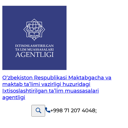
O‘zbekiston Respublikasi Maktabgacha va
maktab ta’limi vazirligi huzuridagi
Ixtisoslashtirilgan ta’lim muassasalari
agentligi
+998 71 207 4048
;