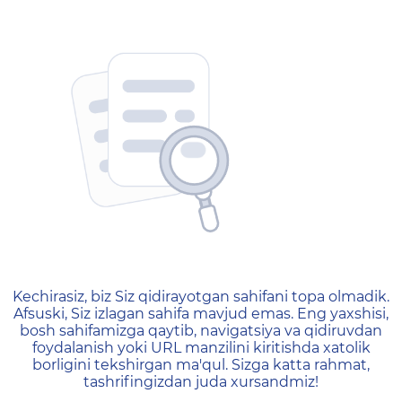
404 — Страница не найд
Kechirasiz, biz Siz qidirayotgan sahifani topa olmadik.
Afsuski, Siz izlagan sahifa mavjud emas. Eng yaxshisi,
bosh sahifamizga qaytib, navigatsiya va qidiruvdan
foydalanish yoki URL manzilini kiritishda xatolik
borligini tekshirgan ma'qul. Sizga katta rahmat,
tashrifingizdan juda xursandmiz!