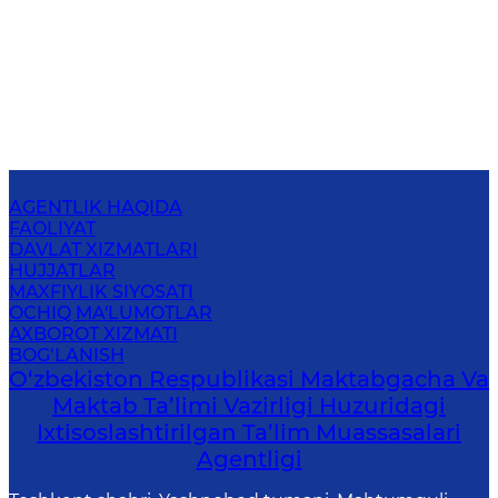
AGENTLIK HAQIDA
FAOLIYAT
DAVLAT XIZMATLARI
HUJJATLAR
MAXFIYLIK SIYOSATI
OCHIQ MA'LUMOTLAR
AXBOROT XIZMATI
BOG‘LANISH
O‘zbekiston Respublikasi Maktabgacha Va
Maktab Ta’limi Vazirligi Huzuridagi
Ixtisoslashtirilgan Ta’lim Muassasalari
Agentligi