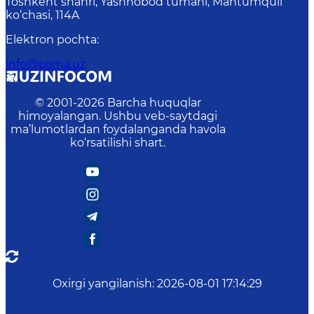
Toshkent shahri, Yashnobod tumani, Mahtumquli
ko‘chasi, 114A
Elektron pochta
:
info@piima.uz
© 2001-
2026
Barcha huquqlar
himoyalangan. Ushbu veb-saytdagi
ma’lumotlardan foydalanganda havola
ko‘rsatilishi shart.
Oxirgi yangilanish
:
2026-08-01 17:14:29