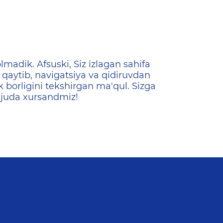
ена
lmadik. Afsuski, Siz izlagan sahifa
qaytib, navigatsiya va qidiruvdan
k borligini tekshirgan ma'qul. Sizga
 juda xursandmiz!