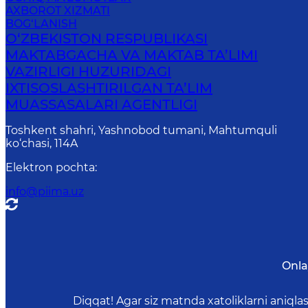
AXBOROT XIZMATI
BOG‘LANISH
O‘ZBEKISTON RESPUBLIKASI
MAKTABGACHA VA MAKTAB TA’LIMI
VAZIRLIGI HUZURIDAGI
IXTISOSLASHTIRILGAN TA’LIM
MUASSASALARI AGENTLIGI
Toshkent shahri, Yashnobod tumani, Mahtumquli
ko‘chasi, 114A
Elektron pochta
:
info@piima.uz
Onla
Diqqat! Agar siz matnda xatoliklarni aniql