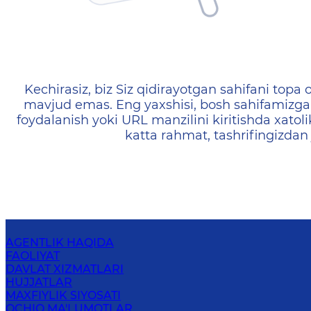
404 — Страница не найд
Kechirasiz, biz Siz qidirayotgan sahifani topa o
mavjud emas. Eng yaxshisi, bosh sahifamizga 
foydalanish yoki URL manzilini kiritishda xatoli
katta rahmat, tashrifingizdan
AGENTLIK HAQIDA
FAOLIYAT
DAVLAT XIZMATLARI
HUJJATLAR
MAXFIYLIK SIYOSATI
OCHIQ MA'LUMOTLAR