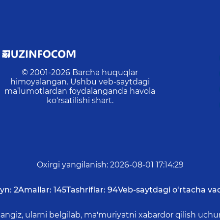
© 2001-
2026
Barcha huquqlar
himoyalangan. Ushbu veb-saytdagi
ma’lumotlardan foydalanganda havola
ko‘rsatilishi shart.
Oxirgi yangilanish
:
2026-08-01 17:14:29
yn:
2
Amallar:
145
Tashriflar:
94
Veb-saytdagi o‘rtacha vaq
asangiz, ularni belgilab, ma'muriyatni xabardor qilish 