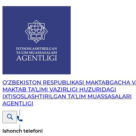
O‘ZBEKISTON RESPUBLIKASI MAKTABGACHA V
MAKTAB TA’LIMI VAZIRLIGI HUZURIDAGI
IXTISOSLASHTIRILGAN TA’LIM MUASSASALARI
AGENTLIGI
Ishonch telefoni