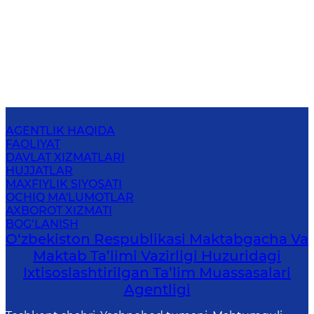
AGENTLIK HAQIDA
FAOLIYAT
DAVLAT XIZMATLARI
HUJJATLAR
MAXFIYLIK SIYOSATI
OCHIQ MA'LUMOTLAR
AXBOROT XIZMATI
BOG‘LANISH
O‘zbekiston Respublikasi Maktabgacha Va
Maktab Ta’limi Vazirligi Huzuridagi
Ixtisoslashtirilgan Ta’lim Muassasalari
Agentligi