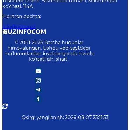
Toshkent shahri, Yashnobod tumani, Mahtumquli
ko‘chasi, 114A
Elektron pochta
:
info@piima.uz
© 2001-
2026
Barcha huquqlar
himoyalangan. Ushbu veb-saytdagi
ma’lumotlardan foydalanganda havola
ko‘rsatilishi shart.
Oxirgi yangilanish
:
2026-08-07 23:11:53