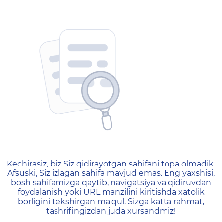
404 — Страница не найд
Kechirasiz, biz Siz qidirayotgan sahifani topa olmadik.
Afsuski, Siz izlagan sahifa mavjud emas. Eng yaxshisi,
bosh sahifamizga qaytib, navigatsiya va qidiruvdan
foydalanish yoki URL manzilini kiritishda xatolik
borligini tekshirgan ma'qul. Sizga katta rahmat,
tashrifingizdan juda xursandmiz!