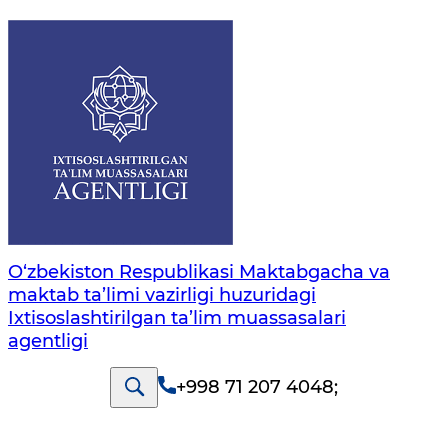
O‘zbekiston Respublikasi Maktabgacha va
maktab ta’limi vazirligi huzuridagi
Ixtisoslashtirilgan ta’lim muassasalari
agentligi
+998 71 207 4048
;