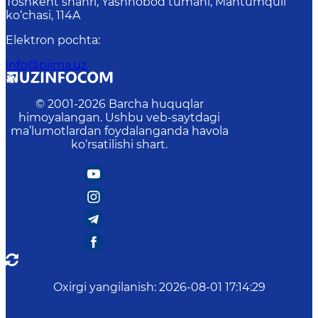
Toshkent shahri, Yashnobod tumani, Mahtumquli
ko‘chasi, 114A
Elektron pochta
:
info@piima.uz
© 2001-
2026
Barcha huquqlar
himoyalangan. Ushbu veb-saytdagi
ma’lumotlardan foydalanganda havola
ko‘rsatilishi shart.
Oxirgi yangilanish
:
2026-08-01 17:14:29