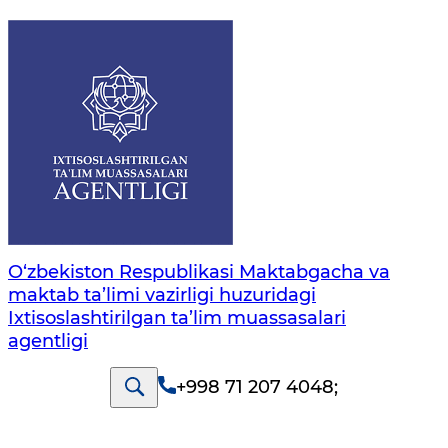
O‘zbekiston Respublikasi Maktabgacha va
maktab ta’limi vazirligi huzuridagi
Ixtisoslashtirilgan ta’lim muassasalari
agentligi
+998 71 207 4048
;