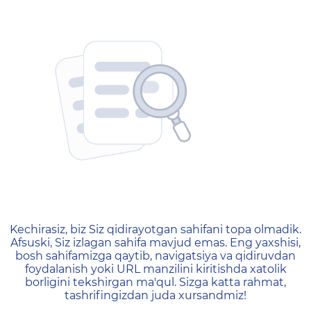
404 — Страница не найд
Kechirasiz, biz Siz qidirayotgan sahifani topa olmadik.
Afsuski, Siz izlagan sahifa mavjud emas. Eng yaxshisi,
bosh sahifamizga qaytib, navigatsiya va qidiruvdan
foydalanish yoki URL manzilini kiritishda xatolik
borligini tekshirgan ma'qul. Sizga katta rahmat,
tashrifingizdan juda xursandmiz!