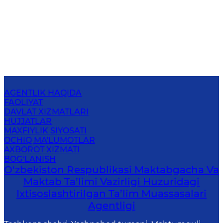
AGENTLIK HAQIDA
FAOLIYAT
DAVLAT XIZMATLARI
HUJJATLAR
MAXFIYLIK SIYOSATI
OCHIQ MA'LUMOTLAR
AXBOROT XIZMATI
BOG‘LANISH
O‘zbekiston Respublikasi Maktabgacha Va
Maktab Ta’limi Vazirligi Huzuridagi
Ixtisoslashtirilgan Ta’lim Muassasalari
Agentligi