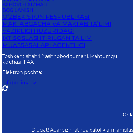
AXBOROT XIZMATI
BOG‘LANISH
O‘ZBEKISTON RESPUBLIKASI
MAKTABGACHA VA MAKTAB TA’LIMI
VAZIRLIGI HUZURIDAGI
IXTISOSLASHTIRILGAN TA’LIM
MUASSASALARI AGENTLIGI
Toshkent shahri, Yashnobod tumani, Mahtumquli
ko‘chasi, 114A
Elektron pochta
:
info@piima.uz
Onl
Diqqat! Agar siz matnda xatoliklarni aniql