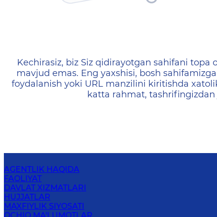
404 — Страница не найд
Kechirasiz, biz Siz qidirayotgan sahifani topa o
mavjud emas. Eng yaxshisi, bosh sahifamizga 
foydalanish yoki URL manzilini kiritishda xatoli
katta rahmat, tashrifingizdan
AGENTLIK HAQIDA
FAOLIYAT
DAVLAT XIZMATLARI
HUJJATLAR
MAXFIYLIK SIYOSATI
OCHIQ MA'LUMOTLAR