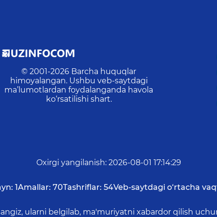
© 2001-
2026
Barcha huquqlar
himoyalangan. Ushbu veb-saytdagi
ma’lumotlardan foydalanganda havola
ko‘rsatilishi shart.
Oxirgi yangilanish
:
2026-08-01 17:14:29
ayn:
1
Amallar:
70
Tashriflar:
54
Veb-saytdagi o‘rtacha vaq
asangiz, ularni belgilab, ma'muriyatni xabardor qilish 