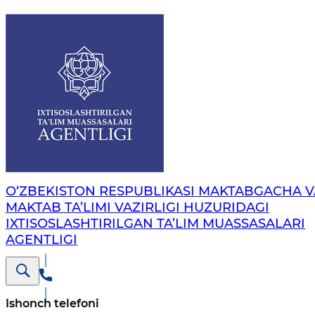
O‘ZBEKISTON RESPUBLIKASI MAKTABGACHA V
MAKTAB TA’LIMI VAZIRLIGI HUZURIDAGI
IXTISOSLASHTIRILGAN TA’LIM MUASSASALARI
AGENTLIGI
Ishonch telefoni