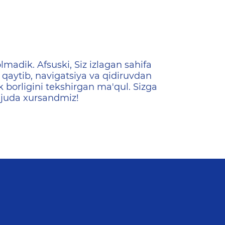
ена
lmadik. Afsuski, Siz izlagan sahifa
qaytib, navigatsiya va qidiruvdan
k borligini tekshirgan ma'qul. Sizga
 juda xursandmiz!