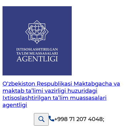
O‘zbekiston Respublikasi Maktabgacha va
maktab ta’limi vazirligi huzuridagi
Ixtisoslashtirilgan ta’lim muassasalari
agentligi
+998 71 207 4048
;