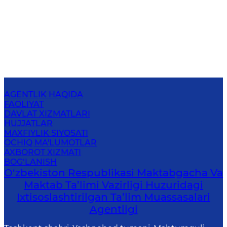
AGENTLIK HAQIDA
FAOLIYAT
DAVLAT XIZMATLARI
HUJJATLAR
MAXFIYLIK SIYOSATI
OCHIQ MA'LUMOTLAR
AXBOROT XIZMATI
BOG‘LANISH
O‘zbekiston Respublikasi Maktabgacha Va
Maktab Ta’limi Vazirligi Huzuridagi
Ixtisoslashtirilgan Ta’lim Muassasalari
Agentligi