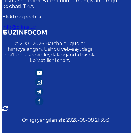
Toshkent shahri, Yashnobod tumani, Mahtumquli
ko‘chasi, 114A
Elektron pochta
:
info@piima.uz
© 2001-
2026
Barcha huquqlar
himoyalangan. Ushbu veb-saytdagi
ma’lumotlardan foydalanganda havola
ko‘rsatilishi shart.
Oxirgi yangilanish
:
2026-08-08 21:35:31