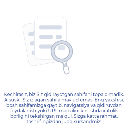
404 — Страница не найд
Kechirasiz, biz Siz qidirayotgan sahifani topa olmadik.
Afsuski, Siz izlagan sahifa mavjud emas. Eng yaxshisi,
bosh sahifamizga qaytib, navigatsiya va qidiruvdan
foydalanish yoki URL manzilini kiritishda xatolik
borligini tekshirgan ma'qul. Sizga katta rahmat,
tashrifingizdan juda xursandmiz!