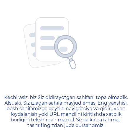
404 — Страница не найд
Kechirasiz, biz Siz qidirayotgan sahifani topa olmadik.
Afsuski, Siz izlagan sahifa mavjud emas. Eng yaxshisi,
bosh sahifamizga qaytib, navigatsiya va qidiruvdan
foydalanish yoki URL manzilini kiritishda xatolik
borligini tekshirgan ma'qul. Sizga katta rahmat,
tashrifingizdan juda xursandmiz!