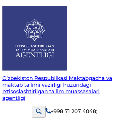
O‘zbekiston Respublikasi Maktabgacha va
maktab ta’limi vazirligi huzuridagi
Ixtisoslashtirilgan ta’lim muassasalari
agentligi
+998 71 207 4048
;