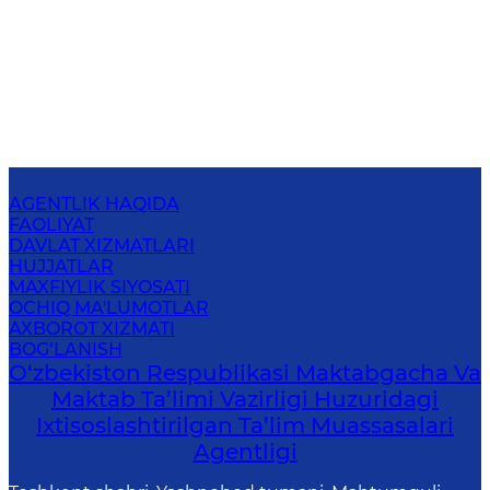
AGENTLIK HAQIDA
FAOLIYAT
DAVLAT XIZMATLARI
HUJJATLAR
MAXFIYLIK SIYOSATI
OCHIQ MA'LUMOTLAR
AXBOROT XIZMATI
BOG‘LANISH
O‘zbekiston Respublikasi Maktabgacha Va
Maktab Ta’limi Vazirligi Huzuridagi
Ixtisoslashtirilgan Ta’lim Muassasalari
Agentligi