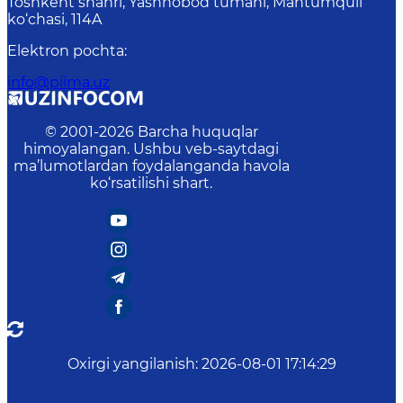
Toshkent shahri, Yashnobod tumani, Mahtumquli
ko‘chasi, 114A
Elektron pochta
:
info@piima.uz
© 2001-
2026
Barcha huquqlar
himoyalangan. Ushbu veb-saytdagi
ma’lumotlardan foydalanganda havola
ko‘rsatilishi shart.
Oxirgi yangilanish
:
2026-08-01 17:14:29